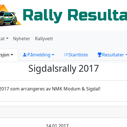
Rally Result
tat
Nyheter
Rallyvett
sjon
Påmelding
Startliste
Resultater
Sigdalsrally 2017
y 2017 som arrangeres av NMK Modum & Sigdal!
14.01.2017