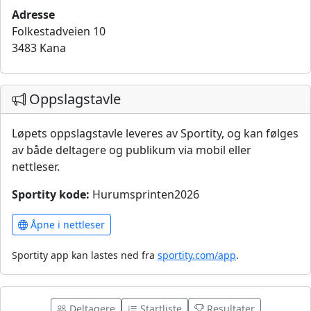
Adresse
Folkestadveien 10
3483 Kana
Oppslagstavle
Løpets oppslagstavle leveres av Sportity, og kan følges
av både deltagere og publikum via mobil eller
nettleser.
Sportity kode:
Hurumsprinten2026
Åpne i nettleser
Sportity app kan lastes ned fra
sportity.com/app
.
Deltagere
Startliste
Resultater