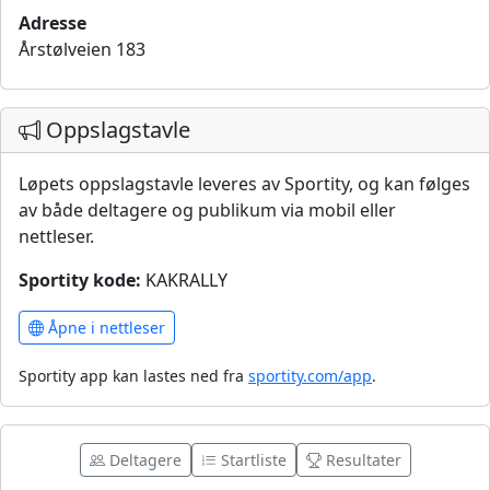
Adresse
Årstølveien 183
Oppslagstavle
Løpets oppslagstavle leveres av Sportity, og kan følges
av både deltagere og publikum via mobil eller
nettleser.
Sportity kode:
KAKRALLY
Åpne i nettleser
Sportity app kan lastes ned fra
sportity.com/app
.
Deltagere
Startliste
Resultater