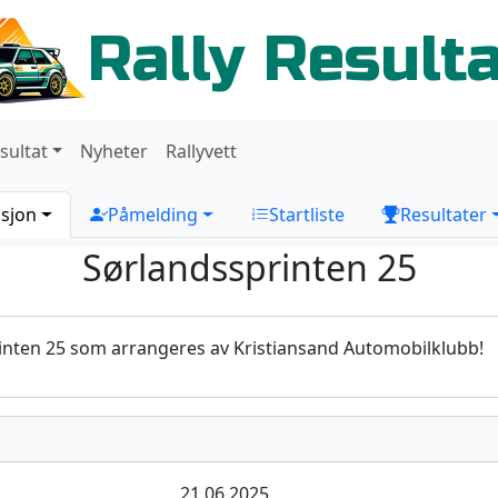
Rally Result
sultat
Nyheter
Rallyvett
sjon
Påmelding
Startliste
Resultater
Sørlandssprinten 25
inten 25 som arrangeres av Kristiansand Automobilklubb!
21.06.2025