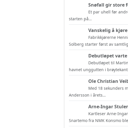
Snøfall gir store 
Et par uhell før andr
starten på…
Vanskelig å kjøre
Fabrikkjørerne Henn
Solberg starter først av samtli
Debutløpet varte 
Debutløpet til Martin
havnet unggutten i brøytekan
Ole Christian Vei
Med 18 sekunders mar
Andersson i årets…
Arne-Ingar Stulen
Kartleser Arne-Inga
Snartemo fra NMK Konsmo ble