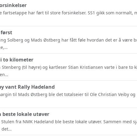
forsinkelser
e fartsetappe har ført til store forsinkelser. SS1 gikk som normalt, 
 først
ing Solberg og Mads Østberg har fått føle hvordan det er å være 
ge,…
i to kilometer
 Stenberg (til høyre) og kartleser Stian Kristiansen varte i bare to 
ten…
by vant Rally Hadeland
gin til Mads Østberg ble det totalseier til Ole Christian Veiby og 
 beste lokale utøver
r Stulen fra NMK Hadeland ble beste lokale utøver. Sammen med s
 det…