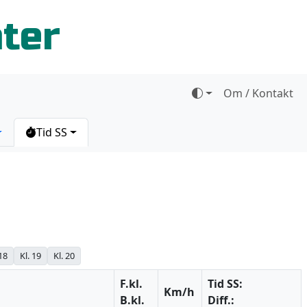
ater
Om / Kontakt
Tid SS
 18
Kl. 19
Kl. 20
F.kl.
Tid SS:
Km/h
B.kl.
Diff.: