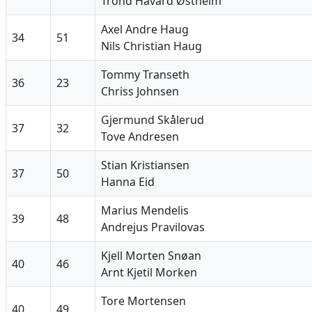
Trond Håvard Østheim
Axel Andre Haug
34
51
Nils Christian Haug
Tommy Transeth
36
23
Chriss Johnsen
Gjermund Skålerud
37
32
Tove Andresen
Stian Kristiansen
37
50
Hanna Eid
Marius Mendelis
39
48
Andrejus Pravilovas
Kjell Morten Snøan
40
46
Arnt Kjetil Morken
Tore Mortensen
40
49