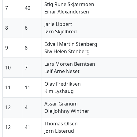
Stig Rune Skjærmoen
7
40
Einar Alexandersen
Jarle Lippert
8
6
Jørn Skjelbred
Edvall Martin Stenberg
9
8
Siw Helen Stenberg
Lars Morten Berntsen
10
7
Leif Arne Neset
Olav Fredriksen
11
11
Kim Lyshaug
Assar Granum
12
4
Ole Johhny Winther
Thomas Olsen
12
41
Jørn Listerud