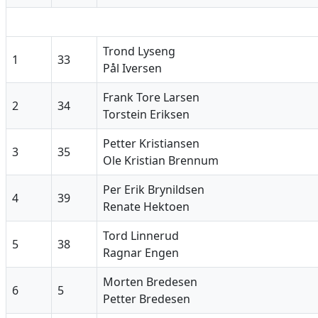
Trond Lyseng
1
33
Pål Iversen
Frank Tore Larsen
2
34
Torstein Eriksen
Petter Kristiansen
3
35
Ole Kristian Brennum
Per Erik Brynildsen
4
39
Renate Hektoen
Tord Linnerud
5
38
Ragnar Engen
Morten Bredesen
6
5
Petter Bredesen