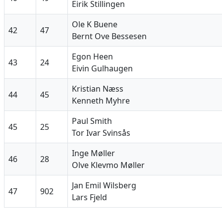
Eirik Stillingen
Ole K Buene
42
47
Bernt Ove Bessesen
Egon Heen
43
24
Eivin Gulhaugen
Kristian Næss
44
45
Kenneth Myhre
Paul Smith
45
25
Tor Ivar Svinsås
Inge Møller
46
28
Olve Klevmo Møller
Jan Emil Wilsberg
47
902
Lars Fjeld