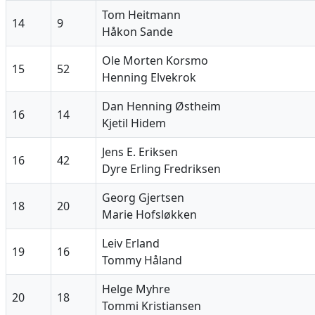
Tom Heitmann
14
9
Håkon Sande
Ole Morten Korsmo
15
52
Henning Elvekrok
Dan Henning Østheim
16
14
Kjetil Hidem
Jens E. Eriksen
16
42
Dyre Erling Fredriksen
Georg Gjertsen
18
20
Marie Hofsløkken
Leiv Erland
19
16
Tommy Håland
Helge Myhre
20
18
Tommi Kristiansen