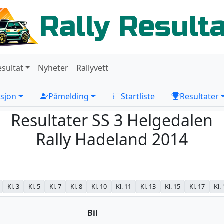
Rally Result
esultat
Nyheter
Rallyvett
sjon
Påmelding
Startliste
Resultater
Resultater SS 3 Helgedalen
Rally Hadeland 2014
Kl. 3
Kl. 5
Kl. 7
Kl. 8
Kl. 10
Kl. 11
Kl. 13
Kl. 15
Kl. 17
Kl.
Bil