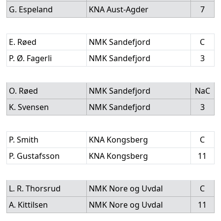
G. Espeland
KNA Aust-Agder
7
E. Røed
NMK Sandefjord
C
P. Ø. Fagerli
NMK Sandefjord
3
O. Røed
NMK Sandefjord
NaC
K. Svensen
NMK Sandefjord
3
P. Smith
KNA Kongsberg
C
P. Gustafsson
KNA Kongsberg
11
L. R. Thorsrud
NMK Nore og Uvdal
C
A. Kittilsen
NMK Nore og Uvdal
11