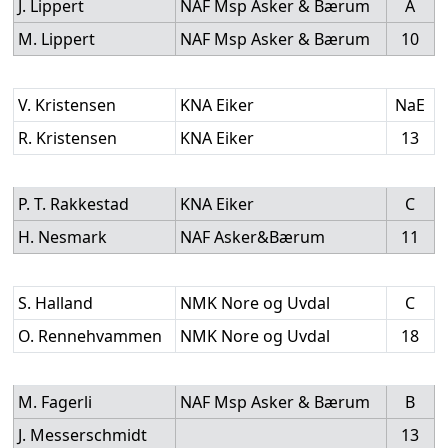
J. Lippert
NAF Msp Asker & Bærum
A
M. Lippert
NAF Msp Asker & Bærum
10
V. Kristensen
KNA Eiker
NaE
R. Kristensen
KNA Eiker
13
P. T. Rakkestad
KNA Eiker
C
H. Nesmark
NAF Asker&Bærum
11
S. Halland
NMK Nore og Uvdal
C
O. Rennehvammen
NMK Nore og Uvdal
18
M. Fagerli
NAF Msp Asker & Bærum
B
J. Messerschmidt
13