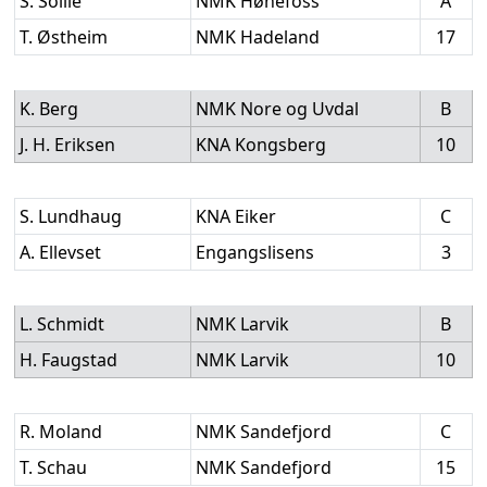
S. Sollie
NMK Hønefoss
A
T. Østheim
NMK Hadeland
17
K. Berg
NMK Nore og Uvdal
B
J. H. Eriksen
KNA Kongsberg
10
S. Lundhaug
KNA Eiker
C
A. Ellevset
Engangslisens
3
L. Schmidt
NMK Larvik
B
H. Faugstad
NMK Larvik
10
R. Moland
NMK Sandefjord
C
T. Schau
NMK Sandefjord
15