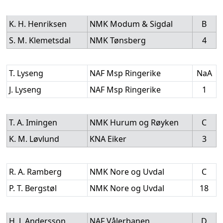
K. H. Henriksen
NMK Modum & Sigdal
B
S. M. Klemetsdal
NMK Tønsberg
4
T. Lyseng
NAF Msp Ringerike
NaA
J. Lyseng
NAF Msp Ringerike
1
T. A. Imingen
NMK Hurum og Røyken
C
K. M. Løvlund
KNA Eiker
3
R. A. Ramberg
NMK Nore og Uvdal
C
P. T. Bergstøl
NMK Nore og Uvdal
18
H. J. Andersson
NAF Vålerbanen
D