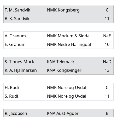
T. M. Sandvik
NMK Kongsberg
C
B. K. Sandvik
11
A. Granum
NMK Modum & Sigdal
NaE
E. Granum
NMK Nedre Hallingdal
10
S. Tinnes-Mork
KNA Telemark
NaD
K. A. Hjalmarsen
KNA Kongsvinger
13
H. Rudi
NMK Nore og Uvdal
C
S. Rudi
NMK Nore og Uvdal
11
R. Jacobsen
KNA Aust-Agder
B