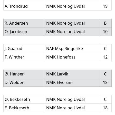
A. Trondrud
NMK Nore og Uvdal
19
R. Andersen
NMK Nore og Uvdal
B
O. Jacobsen
NMK Nore og Uvdal
10
J. Gaarud
NAF Msp Ringerike
C
T. Winther
NMK Hønefoss
12
Ø. Hansen
NMK Larvik
C
D. Wolden
NMK Elverum
18
Ø. Bekkeseth
NMK Nore og Uvdal
C
E. Bekkeseth
NMK Nore og Uvdal
18