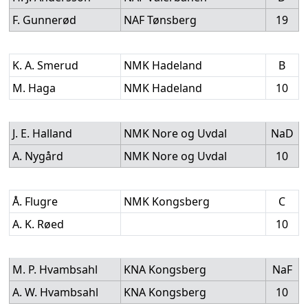
F. Gunnerød
NAF Tønsberg
19
K. A. Smerud
NMK Hadeland
B
M. Haga
NMK Hadeland
10
J. E. Halland
NMK Nore og Uvdal
NaD
A. Nygård
NMK Nore og Uvdal
10
Å. Flugre
NMK Kongsberg
C
A. K. Røed
10
M. P. Hvambsahl
KNA Kongsberg
NaF
A. W. Hvambsahl
KNA Kongsberg
10