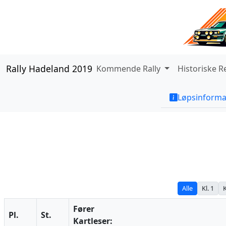
Rally Hadeland 2019
Kommende Rally
Historiske R
Løpsinforma
Alle
Kl. 1
K
Fører
Pl.
St.
Kartleser: