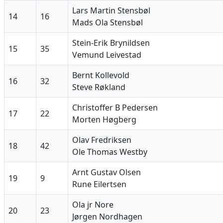
Lars Martin Stensbøl
14
16
Mads Ola Stensbøl
Stein-Erik Brynildsen
15
35
Vemund Leivestad
Bernt Kollevold
16
32
Steve Røkland
Christoffer B Pedersen
17
22
Morten Høgberg
Olav Fredriksen
18
42
Ole Thomas Westby
Arnt Gustav Olsen
19
9
Rune Eilertsen
Ola jr Nore
20
23
Jørgen Nordhagen