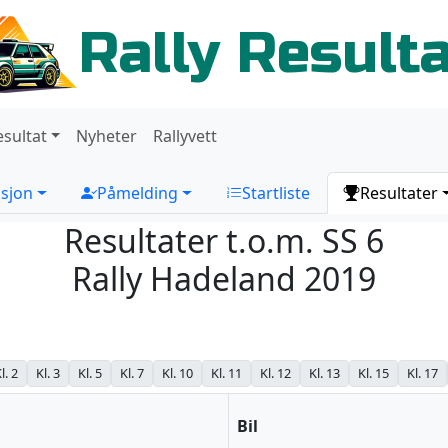
Rally Result
esultat
Nyheter
Rallyvett
sjon
Påmelding
Startliste
Resultater
Resultater t.o.m. SS 6
Rally Hadeland 2019
l. 2
Kl. 3
Kl. 5
Kl. 7
Kl. 10
Kl. 11
Kl. 12
Kl. 13
Kl. 15
Kl. 17
Bil