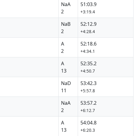
NaA
51:03.9
2
+3:19.4
NaB
52:12.9
2
+4:28.4
A
52:18.6
2
+4:34.1
A
52:35.2
13
+4:50.7
NaD
53:42.3
11
+5:57.8
NaA
53:57.2
2
+6:12.7
A
54:04.8
13
+6:20.3