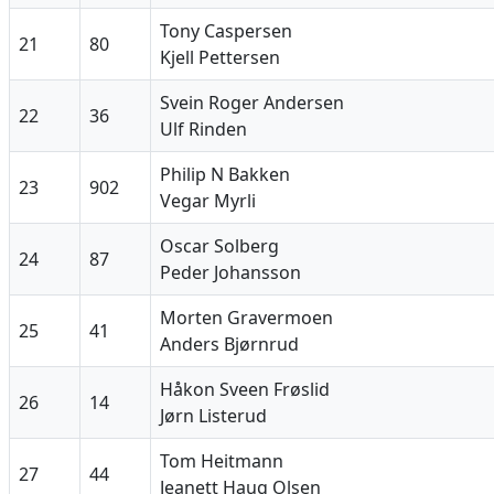
Tony Caspersen
21
80
Kjell Pettersen
Svein Roger Andersen
22
36
Ulf Rinden
Philip N Bakken
23
902
Vegar Myrli
Oscar Solberg
24
87
Peder Johansson
Morten Gravermoen
25
41
Anders Bjørnrud
Håkon Sveen Frøslid
26
14
Jørn Listerud
Tom Heitmann
27
44
Jeanett Haug Olsen