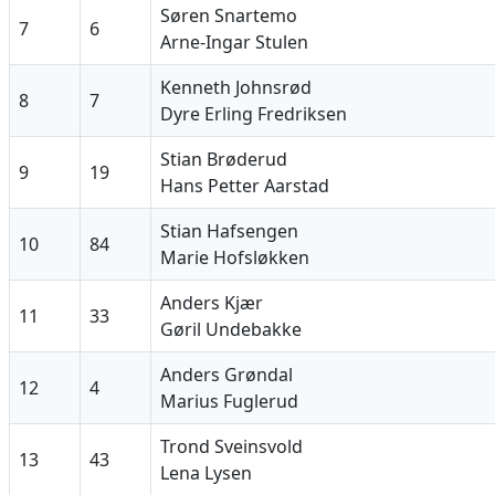
Søren Snartemo
7
6
Arne-Ingar Stulen
Kenneth Johnsrød
8
7
Dyre Erling Fredriksen
Stian Brøderud
9
19
Hans Petter Aarstad
Stian Hafsengen
10
84
Marie Hofsløkken
Anders Kjær
11
33
Gøril Undebakke
Anders Grøndal
12
4
Marius Fuglerud
Trond Sveinsvold
13
43
Lena Lysen