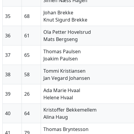
Simen Næss Hagen
Johan Brekke
35
68
Knut Sigurd Brekke
Ola Petter Hovelsrud
36
61
Mats Bergseng
Thomas Paulsen
37
65
Joakim Paulsen
Tommi Kristiansen
38
58
Jan Vegard Johansen
Ada Marie Hvaal
39
26
Helene Hvaal
Kristoffer Bekkemellem
40
64
Alina Haug
Thomas Bryntesson
41
79