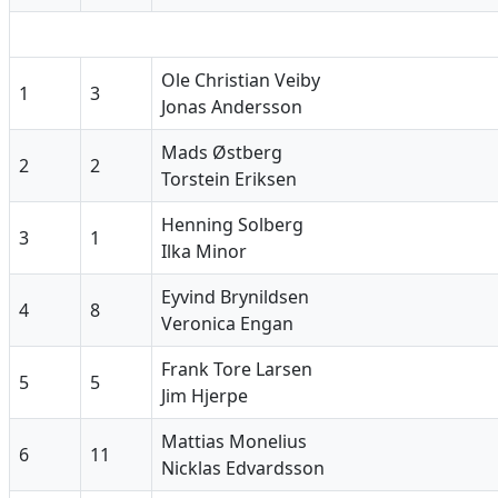
Ole Christian Veiby
1
3
Jonas Andersson
Mads Østberg
2
2
Torstein Eriksen
Henning Solberg
3
1
Ilka Minor
Eyvind Brynildsen
4
8
Veronica Engan
Frank Tore Larsen
5
5
Jim Hjerpe
Mattias Monelius
6
11
Nicklas Edvardsson