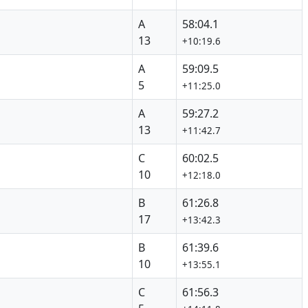
A
58:04.1
13
+10:19.6
A
59:09.5
5
+11:25.0
A
59:27.2
13
+11:42.7
C
60:02.5
10
+12:18.0
B
61:26.8
17
+13:42.3
B
61:39.6
10
+13:55.1
C
61:56.3