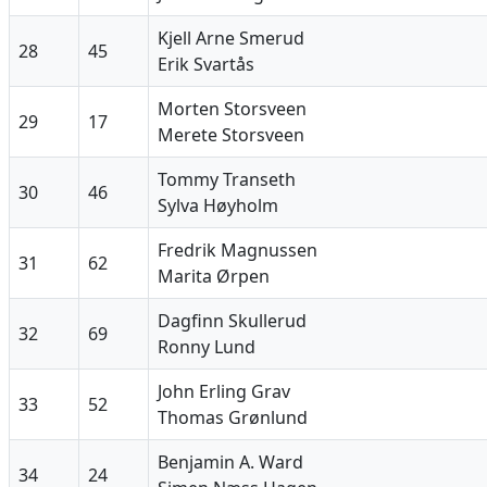
Kjell Arne Smerud
28
45
Erik Svartås
Morten Storsveen
29
17
Merete Storsveen
Tommy Transeth
30
46
Sylva Høyholm
Fredrik Magnussen
31
62
Marita Ørpen
Dagfinn Skullerud
32
69
Ronny Lund
John Erling Grav
33
52
Thomas Grønlund
Benjamin A. Ward
34
24