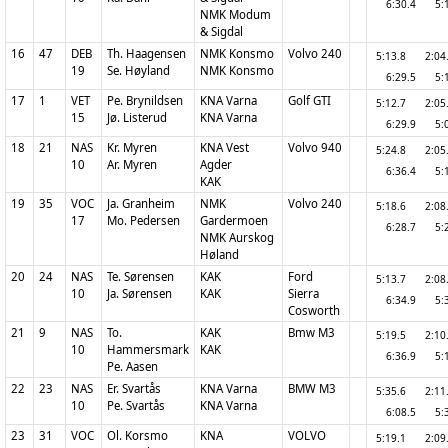
6:30.4
5:
NMK Modum
& Sigdal
16
47
DEB
Th. Haagensen
NMK Konsmo
Volvo 240
5:13.8
2:0
19
Se. Høyland
NMK Konsmo
6:29.5
5:
17
1
VET
Pe. Brynildsen
KNA Varna
Golf GTI
5:12.7
2:0
15
Jø. Listerud
KNA Varna
6:29.9
5:
18
21
NAS
Kr. Myren
KNA Vest
Volvo 940
5:24.8
2:0
10
Ar. Myren
Agder
6:36.4
5:
KAK
19
35
VOC
Ja. Granheim
NMK
Volvo 240
5:18.6
2:0
17
Mo. Pedersen
Gardermoen
6:28.7
5:
NMK Aurskog
Høland
20
24
NAS
Te. Sørensen
KAK
Ford
5:13.7
2:0
10
Ja. Sørensen
KAK
Sierra
6:34.9
5:
Cosworth
21
9
NAS
To.
KAK
Bmw M3
5:19.5
2:1
10
Hammersmark
KAK
6:36.9
5:
Pe. Aasen
22
23
NAS
Er. Svartås
KNA Varna
BMW M3
5:35.6
2:1
10
Pe. Svartås
KNA Varna
6:08.5
5:
23
31
VOC
Ol. Korsmo
KNA
VOLVO
5:19.1
2:0