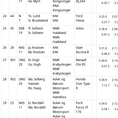
17
Ve. Myrli
Kongsvinger
DL244
6:35.1
5:
KNA
Kongsvinger
24
44
N
To. Lund
KAK
Ford
5:25.9
2:0
7
Si. Bruskeland
KAK
Fiesta
6:37.7
5:
25
45
DEB
Tr. Solheim
NMK
Volvo
5:28.4
2:0
19
Si. Solheim
Hadeland
6:41.2
5:
NMK
Hadeland
26
28
NAS
Ja. Knutsen
KAK
Opel
5:31.0
2:1
11
Be. Knutsen
KAK
Ascona B
6:46.4
5:
27
901
UNG
Kr. Engh
NMK
Renault
5:30.8
2:1
20
Gu. Engh
Krabyskogen
Clio RS
6:57.2
5:
NMK
krabyskogen
28
902
UNG
Ma. Solberg
Asker og
Honda
5:38.9
2:1
20
Hansen
Bærum
Civic Type
7:12.7
5:
Ro. Haug
Motorsport
R
NMK
Hønefoss
29
25
NAS
Er. Nordahl
Asker og
Ford
5:34.0
2:1
11
Ma. Nordahl
Bærum
Focus ST
6:58.1
5:
Motorsport
170
Asker og