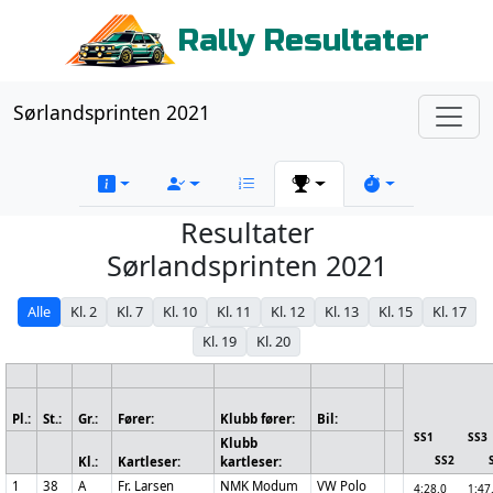
Rally Resultater
Sørlandsprinten 2021
Resultater
Sørlandsprinten 2021
Alle
Kl. 2
Kl. 7
Kl. 10
Kl. 11
Kl. 12
Kl. 13
Kl. 15
Kl. 17
Kl. 19
Kl. 20
Pl.:
St.:
Gr.:
Fører:
Klubb fører:
Bil:
SS1
SS
Klubb
SS2
Kl.:
Kartleser:
kartleser:
1
38
A
Fr. Larsen
NMK Modum
VW Polo
4:28.0
1:4