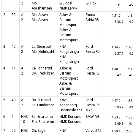
2
Mo.
& Sigdal
GTI R5
5:31.8
4:
Abrahamsen
NMK Larvik
2
39
A
Ma. Aasen
Asker &
Skoda
4:31.0
1:4
2
Ma. Aasen
Bærum
Fabia R5
5:38.7
4:
Motorsport
Asker &
Bærum
Motorsport
3
42
A
La. Stensbøl
KNA
Ford
4:34.2
1:4
2
Ma. Holmdahl
Kongsvinger
Fiesta R5
5:37.7
4:
KNA
Kongsvinger
4
41
A
Ke. Johnsrød
Asker &
Ford
4:40.9
1:5
2
Dy. Fredriksen
Bærum
Fiesta R5
5:42.6
4:
Motorsport
Asker &
Bærum
Motorsport
5
43
A
Ro. Rustand
KNA
Ford
4:47.0
1:5
2
La. Lundgreen
Kongsberg
Fiesta R5
6:03.7
4:
Engangslisens
Mk2
6
6
NAS
Sø. Snartemo
NMK Konsmo
BMW M3
4:53.8
1:5
10
Em. Snartemo
NMK Konsmo
6:09.3
4:
7
20
NAS
Ch. Sagli
KNA
Volvo 242
4:59.4
2:0