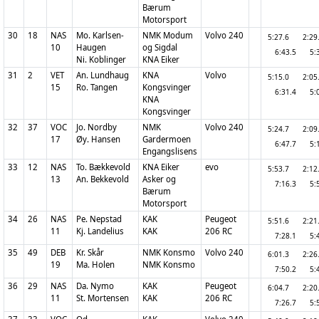
Bærum
Motorsport
30
18
NAS
Mo. Karlsen-
NMK Modum
Volvo 240
5:27.6
2:2
10
Haugen
og Sigdal
6:43.5
5:
Ni. Koblinger
KNA Eiker
31
2
VET
An. Lundhaug
KNA
Volvo
5:15.0
2:0
15
Ro. Tangen
Kongsvinger
6:31.4
5:
KNA
Kongsvinger
32
37
VOC
Jo. Nordby
NMK
Volvo 240
5:24.7
2:0
17
Øy. Hansen
Gardermoen
6:47.7
5:
Engangslisens
33
12
NAS
To. Bækkevold
KNA Eiker
evo
5:53.7
2:1
13
An. Bekkevold
Asker og
7:16.3
5:
Bærum
Motorsport
34
26
NAS
Pe. Nepstad
KAK
Peugeot
5:51.6
2:2
11
Kj. Landelius
KAK
206 RC
7:28.1
5:
35
49
DEB
Kr. Skår
NMK Konsmo
Volvo 240
6:01.3
2:2
19
Ma. Holen
NMK Konsmo
7:50.2
5:
36
29
NAS
Da. Nymo
KAK
Peugeot
6:04.7
2:2
11
St. Mortensen
KAK
206 RC
7:26.7
5: