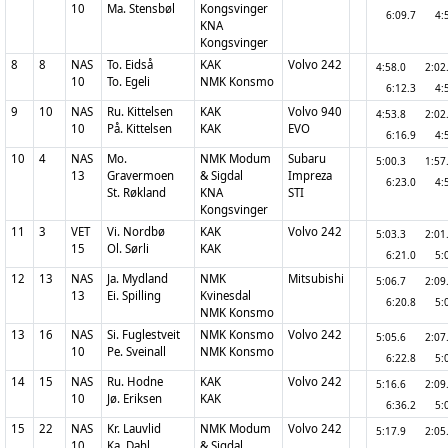
10
Ma. Stensbøl
Kongsvinger
6:09.7
4:
KNA
Kongsvinger
8
8
NAS
To. Eidså
KAK
Volvo 242
4:58.0
2:0
10
To. Egeli
NMK Konsmo
6:12.3
4:
9
10
NAS
Ru. Kittelsen
KAK
Volvo 940
4:53.8
2:0
10
På. Kittelsen
KAK
EVO
6:16.9
4:
10
4
NAS
Mo.
NMK Modum
Subaru
5:00.3
1:5
13
Gravermoen
& Sigdal
Impreza
6:23.0
4:
St. Røkland
KNA
STI
Kongsvinger
11
3
VET
Vi. Nordbø
KAK
Volvo 242
5:03.3
2:0
15
Ol. Sørli
KAK
6:21.0
5:
12
13
NAS
Ja. Mydland
NMK
Mitsubishi
5:06.7
2:0
13
Ei. Spilling
Kvinesdal
6:20.8
5:
NMK Konsmo
13
16
NAS
Si. Fuglestveit
NMK Konsmo
Volvo 242
5:05.6
2:0
10
Pe. Sveinall
NMK Konsmo
6:22.8
5:
14
15
NAS
Ru. Hodne
KAK
Volvo 242
5:16.6
2:0
10
Jø. Eriksen
KAK
6:36.2
5:
15
22
NAS
Kr. Lauvlid
NMK Modum
Volvo 242
5:17.9
2:0
10
Ka. Dahl
& Sigdal