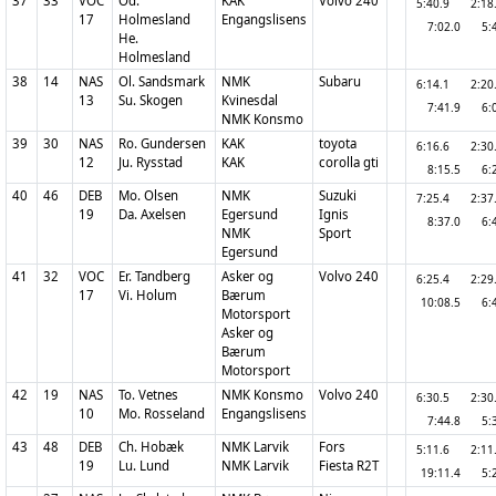
37
33
VOC
Od.
KAK
Volvo 240
5:40.9
2:1
17
Holmesland
Engangslisens
7:02.0
5:
He.
Holmesland
38
14
NAS
Ol. Sandsmark
NMK
Subaru
6:14.1
2:2
13
Su. Skogen
Kvinesdal
7:41.9
6:
NMK Konsmo
39
30
NAS
Ro. Gundersen
KAK
toyota
6:16.6
2:3
12
Ju. Rysstad
KAK
corolla gti
8:15.5
6:
40
46
DEB
Mo. Olsen
NMK
Suzuki
7:25.4
2:3
19
Da. Axelsen
Egersund
Ignis
8:37.0
6:
NMK
Sport
Egersund
41
32
VOC
Er. Tandberg
Asker og
Volvo 240
6:25.4
2:2
17
Vi. Holum
Bærum
10:08.5
6:
Motorsport
Asker og
Bærum
Motorsport
42
19
NAS
To. Vetnes
NMK Konsmo
Volvo 240
6:30.5
2:3
10
Mo. Rosseland
Engangslisens
7:44.8
5:
43
48
DEB
Ch. Hobæk
NMK Larvik
Fors
5:11.6
2:1
19
Lu. Lund
NMK Larvik
Fiesta R2T
19:11.4
5: