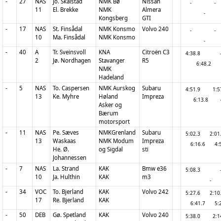
-
27
NAS
Jo. Skalstad
NMK Bø
Nissan
-
-
11
El. Brekke
NMK
Almera
-
Kongsberg
GTI
-
17
NAS
St. Finsådal
NMK Konsmo
Volvo 240
-
-
10
Ma. Finsådal
NMK Konsmo
-
-
40
A
Tr. Sveinsvoll
KNA
Citroën C3
4:38.8
2
Jø. Nordhagen
Stavanger
R5
6:48.2
NMK
Hadeland
-
5
NAS
To. Caspersen
NMK Aurskog
Subaru
4:51.9
1:
13
Ke. Myhre
Høland
Impreza
6:13.8
Asker og
Bærum
motorsport
-
11
NAS
Pe. Sæves
NMKGrenland
Subaru
5:02.3
2:0
13
Waskaas
NMK Modum
Impreza
6:16.6
4:
He. Ø.
og Sigdal
sti
Johannessen
-
7
NAS
La. Strand
KAK
Bmw e36
5:08.3
10
Ja. Hulthin
KAK
m3
-
-
34
VOC
To. Bjerland
KAK
Volvo 242
5:27.6
2:1
17
Re. Bjerland
KAK
6:41.7
5:
-
50
DEB
Gø. Spetland
KAK
Volvo 240
5:38.0
2: