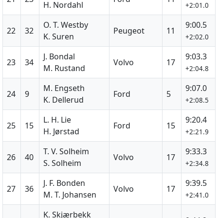
H. Nordahl
+2:01.0
O. T. Westby
9:00.5
22
32
Peugeot
11
K. Suren
+2:02.0
J. Bondal
9:03.3
23
34
Volvo
17
M. Rustand
+2:04.8
M. Engseth
9:07.0
24
9
Ford
5
K. Dellerud
+2:08.5
L. H. Lie
9:20.4
25
15
Ford
15
H. Jørstad
+2:21.9
T. V. Solheim
9:33.3
26
40
Volvo
17
S. Solheim
+2:34.8
J. F. Bonden
9:39.5
27
36
Volvo
17
M. T. Johansen
+2:41.0
K. Skjærbekk