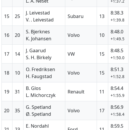
L. A. Neset
+1:37.2
J. Leivestad
8:38.3
15
25
Subaru
13
V. . Leivestad
+1:39.8
S. Bjerknes
8:48.0
16
20
Volvo
10
K. Johansen
+1:49.5
J. Gaarud
8:48.5
17
14
VW
15
S. H. Birkely
+1:50.0
O. Fredriksen
8:51.3
18
10
Volvo
15
H. Faugstad
+1:52.8
B. Glos
8:54.4
19
31
Renault
11
L. Michorczyk
+1:55.9
G. Spetland
8:56.9
20
35
Volvo
17
Ø. Spetland
+1:58.4
E. Nordahl
8:59.5
21
23
Ford
11