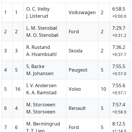
O. C. Veiby
6:58.5
1
1
Volkswagen
2
J. Listerud
+0:00.0
L. M. Stensbøl
7:29.7
2
2
Ford
2
M. O. Stensbøl
+0:31.2
R. Rustand
7:36.2
3
3
Skoda
2
A. Hvambsahl
+0:37.7
S. Backe
7:55.5
4
5
Peugeot
5
M. Johansen
+0:57.0
I. V. Andersen
7:55.6
5
16
Volvo
10
K. A. Ramstad
+0:57.1
M. Storsveen
7:57.4
6
4
Renault
5
M. Storsveen
+0:58.9
M. Bermingrud
8:12.5
7
6
Ford
5
T. T. Lien
+1:14.0