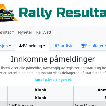
Rally Result
esultat
Nyheter
Rallyvett
sjon
Påmelding
Startliste
Resultater
Innkomne påmeldinger
listen viser alle påmeldte, uavhengig av registreringsstatus og be
r er korrekte og betaling mottatt vises deltageren på startlisten n
Antall påmeldinger: 93
Klubb
Anm
Klubb
NMK Konsmo
Arne Melhus