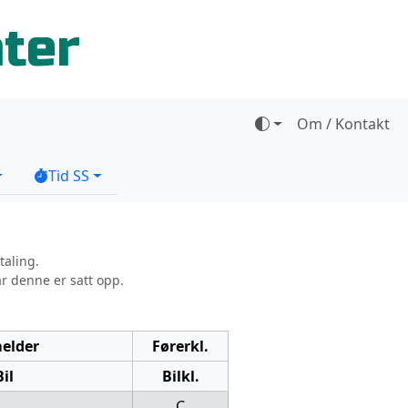
ater
Om / Kontakt
Tid SS
taling.
år denne er satt opp.
elder
Førerkl.
Bil
Bilkl.
C