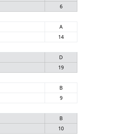
6
A
14
D
19
B
9
B
10