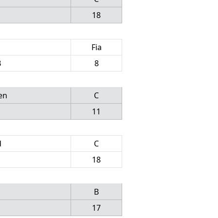
18
Fia
B
8
en
C
11
d
C
18
B
17