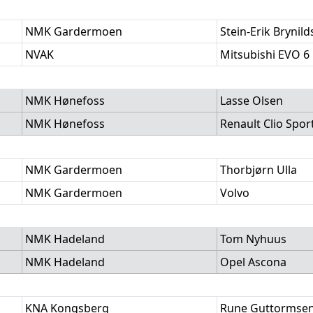
NMK Gardermoen
Stein-Erik Brynil
NVAK
Mitsubishi EVO 6
NMK Hønefoss
Lasse Olsen
NMK Hønefoss
Renault Clio Spor
NMK Gardermoen
Thorbjørn Ulla
NMK Gardermoen
Volvo
NMK Hadeland
Tom Nyhuus
NMK Hadeland
Opel Ascona
KNA Kongsberg
Rune Guttormse