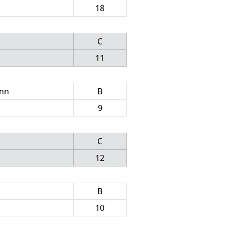
18
C
11
ann
B
9
C
12
B
10