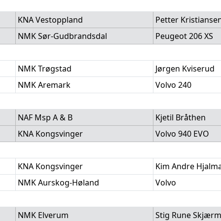
KNA Vestoppland
Petter Kristianse
NMK Sør-Gudbrandsdal
Peugeot 206 XS
NMK Trøgstad
Jørgen Kviserud
NMK Aremark
Volvo 240
NAF Msp A & B
Kjetil Bråthen
KNA Kongsvinger
Volvo 940 EVO
KNA Kongsvinger
Kim Andre Hjalm
NMK Aurskog-Høland
Volvo
NMK Elverum
Stig Rune Skjær