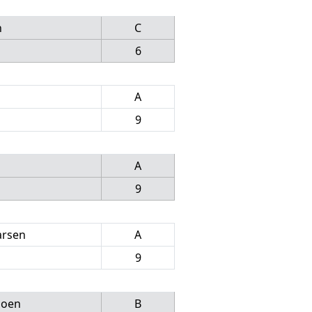
n
C
6
A
9
A
9
arsen
A
9
moen
B