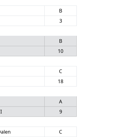
B
3
B
10
C
18
A
I
9
Dalen
C