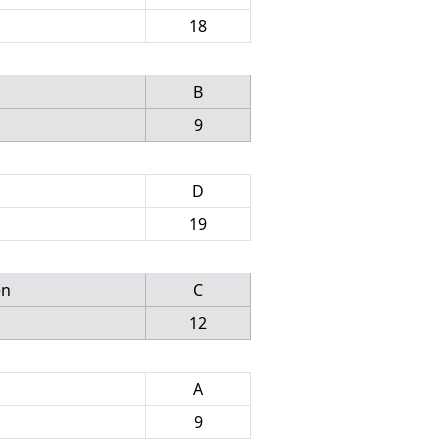
18
B
9
D
19
en
C
12
A
9