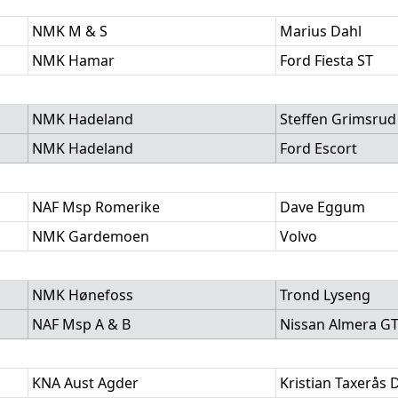
NMK M & S
Marius Dahl
NMK Hamar
Ford Fiesta ST
NMK Hadeland
Steffen Grimsrud
NMK Hadeland
Ford Escort
NAF Msp Romerike
Dave Eggum
NMK Gardemoen
Volvo
NMK Hønefoss
Trond Lyseng
NAF Msp A & B
Nissan Almera GT
KNA Aust Agder
Kristian Taxerås 