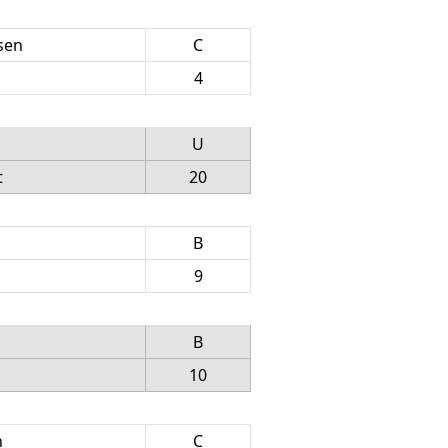
dsen
C
4
U
t
20
B
9
B
10
n
C