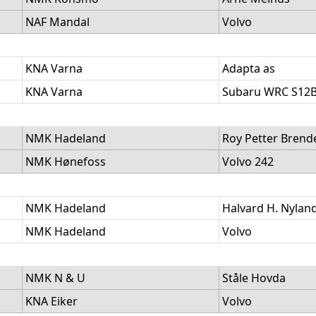
NAF Mandal
Volvo
KNA Varna
Adapta as
KNA Varna
Subaru WRC S12
NMK Hadeland
Roy Petter Brend
NMK Hønefoss
Volvo 242
NMK Hadeland
Halvard H. Nylan
NMK Hadeland
Volvo
NMK N & U
Ståle Hovda
KNA Eiker
Volvo