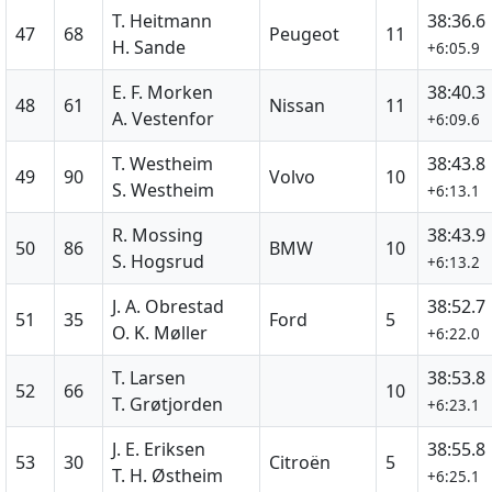
T. Heitmann
38:36.6
47
68
Peugeot
11
H. Sande
+6:05.9
E. F. Morken
38:40.3
48
61
Nissan
11
A. Vestenfor
+6:09.6
T. Westheim
38:43.8
49
90
Volvo
10
S. Westheim
+6:13.1
R. Mossing
38:43.9
50
86
BMW
10
S. Hogsrud
+6:13.2
J. A. Obrestad
38:52.7
51
35
Ford
5
O. K. Møller
+6:22.0
T. Larsen
38:53.8
52
66
10
T. Grøtjorden
+6:23.1
J. E. Eriksen
38:55.8
53
30
Citroën
5
T. H. Østheim
+6:25.1