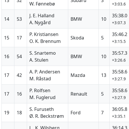
13
32
Subaru
3
W. Fønnebø
+3:03.6
J. E. Halland
35:38.0
14
53
BMW
10
A. Nygård
+3:07.3
P. Kristiansen
35:46.2
15
17
Skoda
5
O. K. Brennum
+3:15.5
S. Snartemo
35:57.3
16
54
BMW
10
A. Stulen
+3:26.6
A. P. Andersen
35:58.6
17
42
Mazda
13
M. Råstad
+3:27.9
P. Rolfsen
35:58.6
17
16
Renault
5
M. Fuglerud
+3:27.9
S. Furuseth
36:05.8
19
18
Ford
7
Ø. R. Beckstrøm
+3:35.1
J. . K. Wilsberg
36:14.3