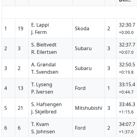
E. Lappi
32:30.7
1
19
Skoda
2
J. Ferm
+0:00.0
S. Bieltvedt
32:37.7
2
3
Subaru
3
R. Eilertsen
+0:07.0
A. Grøndal
32:50.5
3
2
Subaru
3
T. Svendsen
+0:19.8
T. Lyseng
33:15.4
4
13
Ford
1
P. Iversen
+0:44.7
S. Hafsengen
33:46.3
5
21
Mitshubishi
3
J. Skjelbred
+1:15.6
T. Kvam
34:07.7
6
6
Ford
2
S. Johnsen
+1:37.0