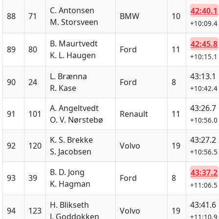
C. Antonsen
42:40.1
88
71
BMW
10
M. Storsveen
+10:09.4
B. Maurtvedt
42:45.8
89
80
Ford
11
K. L. Haugen
+10:15.1
L. Brænna
43:13.1
90
24
Ford
8
R. Kase
+10:42.4
A. Angeltvedt
43:26.7
91
101
Renault
11
O. V. Nørstebø
+10:56.0
K. S. Brekke
43:27.2
92
120
Volvo
19
S. Jacobsen
+10:56.5
B. D. Jong
43:37.2
93
39
Ford
8
K. Hagman
+11:06.5
H. Blikseth
43:41.6
94
123
Volvo
19
J. Goddokken
+11:10.9