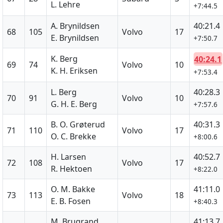
L. Lehre
+7:44.5
A. Brynildsen
40:21.4
68
105
Volvo
17
E. Brynildsen
+7:50.7
K. Berg
40:24.1
69
74
Volvo
10
K. H. Eriksen
+7:53.4
L. Berg
40:28.3
70
91
Volvo
10
G. H. E. Berg
+7:57.6
B. O. Grøterud
40:31.3
71
110
Volvo
17
O. C. Brekke
+8:00.6
H. Larsen
40:52.7
72
108
Volvo
17
R. Hektoen
+8:22.0
O. M. Bakke
41:11.0
73
113
Volvo
18
E. B. Fosen
+8:40.3
M. Brugrand
41:13.7