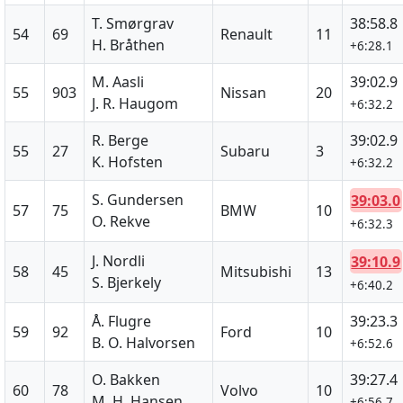
T. Smørgrav
38:58.8
54
69
Renault
11
H. Bråthen
+6:28.1
M. Aasli
39:02.9
55
903
Nissan
20
J. R. Haugom
+6:32.2
R. Berge
39:02.9
55
27
Subaru
3
K. Hofsten
+6:32.2
S. Gundersen
39:03.0
57
75
BMW
10
O. Rekve
+6:32.3
J. Nordli
39:10.9
58
45
Mitsubishi
13
S. Bjerkely
+6:40.2
Å. Flugre
39:23.3
59
92
Ford
10
B. O. Halvorsen
+6:52.6
O. Bakken
39:27.4
60
78
Volvo
10
M. H. Hansen
+6:56.7