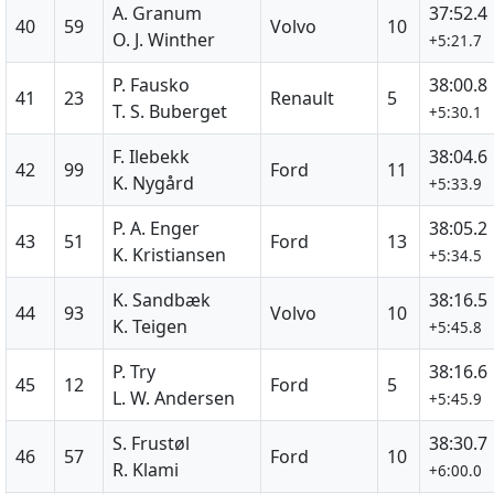
A. Granum
37:52.4
40
59
Volvo
10
O. J. Winther
+5:21.7
P. Fausko
38:00.8
41
23
Renault
5
T. S. Buberget
+5:30.1
F. Ilebekk
38:04.6
42
99
Ford
11
K. Nygård
+5:33.9
P. A. Enger
38:05.2
43
51
Ford
13
K. Kristiansen
+5:34.5
K. Sandbæk
38:16.5
44
93
Volvo
10
K. Teigen
+5:45.8
P. Try
38:16.6
45
12
Ford
5
L. W. Andersen
+5:45.9
S. Frustøl
38:30.7
46
57
Ford
10
R. Klami
+6:00.0