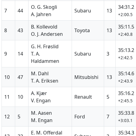
O. G. Skogli
34:31.2
7
44
Subaru
13
A. Jahren
+2:00.5
B. Kollevold
35:11.5
8
43
Toyota
13
O. J. Andersen
+2:40.8
G. H. Frøslid
35:13.2
9
14
T. A.
Subaru
3
+2:42.5
Haldammen
M. Dahl
35:14.6
10
47
Mitsubishi
13
T. A. Eriksen
+2:43.9
A. Kjær
35:16.2
11
10
Renault
5
V. Engan
+2:45.5
M. Aasen
35:33.8
12
5
Ford
7
M. Engan
+3:03.1
E. M. Offerdal
35:34.3