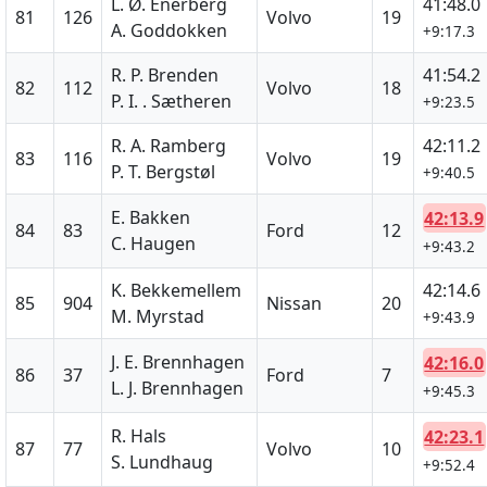
L. Ø. Enerberg
41:48.0
81
126
Volvo
19
A. Goddokken
+9:17.3
R. P. Brenden
41:54.2
82
112
Volvo
18
P. I. . Sætheren
+9:23.5
R. A. Ramberg
42:11.2
83
116
Volvo
19
P. T. Bergstøl
+9:40.5
E. Bakken
42:13.9
84
83
Ford
12
C. Haugen
+9:43.2
K. Bekkemellem
42:14.6
85
904
Nissan
20
M. Myrstad
+9:43.9
J. E. Brennhagen
42:16.0
86
37
Ford
7
L. J. Brennhagen
+9:45.3
R. Hals
42:23.1
87
77
Volvo
10
S. Lundhaug
+9:52.4