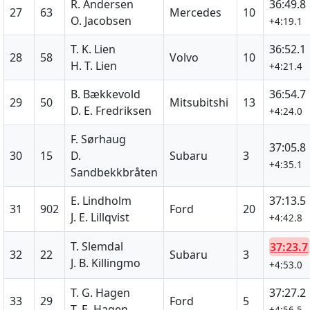
R. Andersen
36:49.8
27
63
Mercedes
10
O. Jacobsen
+4:19.1
T. K. Lien
36:52.1
28
58
Volvo
10
H. T. Lien
+4:21.4
B. Bækkevold
36:54.7
29
50
Mitsubitshi
13
D. E. Fredriksen
+4:24.0
F. Sørhaug
37:05.8
30
15
D.
Subaru
3
+4:35.1
Sandbekkbråten
E. Lindholm
37:13.5
31
902
Ford
20
J. E. Lillqvist
+4:42.8
T. Slemdal
37:23.7
32
22
Subaru
3
J. B. Killingmo
+4:53.0
T. G. Hagen
37:27.2
33
29
Ford
5
T. E. Hagen
+4:56.5