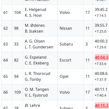
E. Helgerud
39:45.2
61
104
Volvo
17
K. S. Hovi
+7:14.5
M. Ødenes
39:55.7
62
98
Nissan
11
B. Isaksen
+7:25.0
A. G. Olsen
40:00.3
63
33
Subaru
3
L. T. Gundersen
+7:29.6
G. Espeland
40:04.3
64
82
Escort
11
C. E. Ekeberg
+7:33.6
L. R. Thorsrud
40:08.6
65
94
Opel
11
G. Tonby
+7:37.9
O. M. Tangen
40:11.1
66
109
Volvo
17
V. L. Fjulsrud
+7:40.4
Ø. Lehre
40:15.2
67
28
Subaru
3