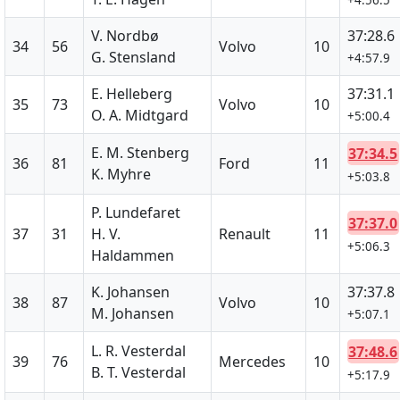
V. Nordbø
37:28.6
34
56
Volvo
10
G. Stensland
+4:57.9
E. Helleberg
37:31.1
35
73
Volvo
10
O. A. Midtgard
+5:00.4
E. M. Stenberg
37:34.5
36
81
Ford
11
K. Myhre
+5:03.8
P. Lundefaret
37:37.0
37
31
H. V.
Renault
11
+5:06.3
Haldammen
K. Johansen
37:37.8
38
87
Volvo
10
M. Johansen
+5:07.1
L. R. Vesterdal
37:48.6
39
76
Mercedes
10
B. T. Vesterdal
+5:17.9