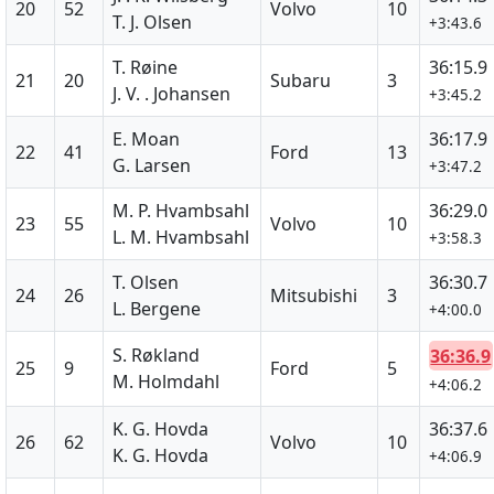
20
52
Volvo
10
T. J. Olsen
+3:43.6
T. Røine
36:15.9
21
20
Subaru
3
J. V. . Johansen
+3:45.2
E. Moan
36:17.9
22
41
Ford
13
G. Larsen
+3:47.2
M. P. Hvambsahl
36:29.0
23
55
Volvo
10
L. M. Hvambsahl
+3:58.3
T. Olsen
36:30.7
24
26
Mitsubishi
3
L. Bergene
+4:00.0
S. Røkland
36:36.9
25
9
Ford
5
M. Holmdahl
+4:06.2
K. G. Hovda
36:37.6
26
62
Volvo
10
K. G. Hovda
+4:06.9