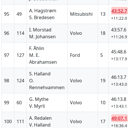
A. Hagstrøm
43:52.7
95
49
Mitsubishi
13
S. Bredesen
+11:22.0
I. Morstad
43:57.6
96
114
Volvo
18
M. Johansen
+11:26.9
F. Åhlin
45:48.6
97
127
M. E.
Ford
5
+13:17.9
Abrahamsen
S. Halland
46:13.7
98
124
O.
Volvo
19
+13:43.0
Rennehvammen
G. Mythe
46:13.8
99
60
Volvo
10
V. Myrli
+13:43.1
A. Redalen
49:07.1
100
111
Volvo
17
V. Halland
+16:36.4