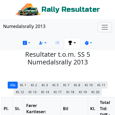
Rally Resultater
Numedalsrally 2013
Resultater t.o.m. SS 5
Numedalsrally 2013
Alle
Kl. 1
Kl. 2
Kl. 3
Kl. 5
Kl. 7
Kl. 8
Kl. 10
Kl. 11
Kl. 12
Kl. 13
Kl. 14
Kl. 17
Kl. 18
Kl. 19
Kl. 20
Total
Fører
Pl.
St.
Bil
Kl.
Tid:
Kartleser:
Diff.: