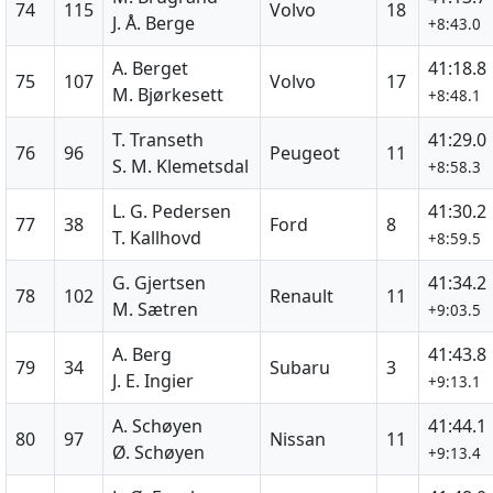
74
115
Volvo
18
J. Å. Berge
+8:43.0
A. Berget
41:18.8
75
107
Volvo
17
M. Bjørkesett
+8:48.1
T. Transeth
41:29.0
76
96
Peugeot
11
S. M. Klemetsdal
+8:58.3
L. G. Pedersen
41:30.2
77
38
Ford
8
T. Kallhovd
+8:59.5
G. Gjertsen
41:34.2
78
102
Renault
11
M. Sætren
+9:03.5
A. Berg
41:43.8
79
34
Subaru
3
J. E. Ingier
+9:13.1
A. Schøyen
41:44.1
80
97
Nissan
11
Ø. Schøyen
+9:13.4