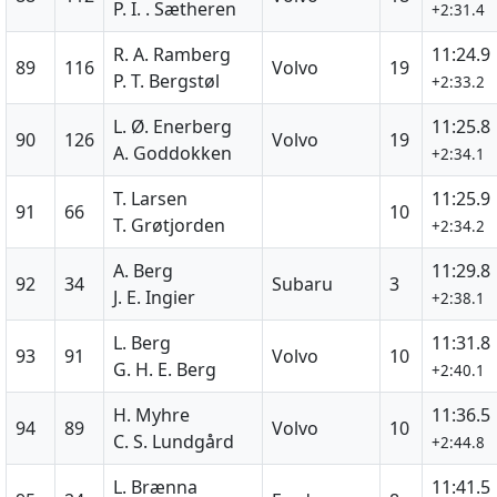
P. I. . Sætheren
+2:31.4
R. A. Ramberg
11:24.9
89
116
Volvo
19
P. T. Bergstøl
+2:33.2
L. Ø. Enerberg
11:25.8
90
126
Volvo
19
A. Goddokken
+2:34.1
T. Larsen
11:25.9
91
66
10
T. Grøtjorden
+2:34.2
A. Berg
11:29.8
92
34
Subaru
3
J. E. Ingier
+2:38.1
L. Berg
11:31.8
93
91
Volvo
10
G. H. E. Berg
+2:40.1
H. Myhre
11:36.5
94
89
Volvo
10
C. S. Lundgård
+2:44.8
L. Brænna
11:41.5