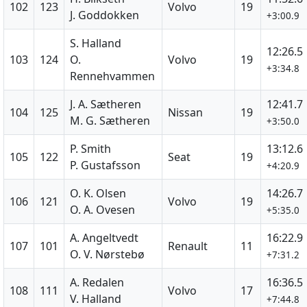
102
123
Volvo
19
J. Goddokken
+3:00.9
S. Halland
12:26.5
103
124
O.
Volvo
19
+3:34.8
Rennehvammen
J. A. Sætheren
12:41.7
104
125
Nissan
19
M. G. Sætheren
+3:50.0
P. Smith
13:12.6
105
122
Seat
19
P. Gustafsson
+4:20.9
O. K. Olsen
14:26.7
106
121
Volvo
19
O. A. Ovesen
+5:35.0
A. Angeltvedt
16:22.9
107
101
Renault
11
O. V. Nørstebø
+7:31.2
A. Redalen
16:36.5
108
111
Volvo
17
V. Halland
+7:44.8