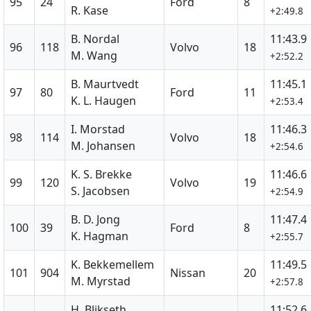
95
24
Ford
8
R. Kase
+2:49.8
B. Nordal
11:43.9
96
118
Volvo
18
M. Wang
+2:52.2
B. Maurtvedt
11:45.1
97
80
Ford
11
K. L. Haugen
+2:53.4
I. Morstad
11:46.3
98
114
Volvo
18
M. Johansen
+2:54.6
K. S. Brekke
11:46.6
99
120
Volvo
19
S. Jacobsen
+2:54.9
B. D. Jong
11:47.4
100
39
Ford
8
K. Hagman
+2:55.7
K. Bekkemellem
11:49.5
101
904
Nissan
20
M. Myrstad
+2:57.8
H. Blikseth
11:52.6