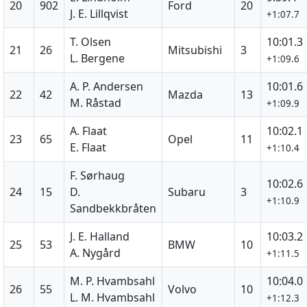
20
902
Ford
20
J. E. Lillqvist
+1:07.7
T. Olsen
10:01.3
21
26
Mitsubishi
3
L. Bergene
+1:09.6
A. P. Andersen
10:01.6
22
42
Mazda
13
M. Råstad
+1:09.9
A. Flaat
10:02.1
23
65
Opel
11
E. Flaat
+1:10.4
F. Sørhaug
10:02.6
24
15
D.
Subaru
3
+1:10.9
Sandbekkbråten
J. E. Halland
10:03.2
25
53
BMW
10
A. Nygård
+1:11.5
M. P. Hvambsahl
10:04.0
26
55
Volvo
10
L. M. Hvambsahl
+1:12.3