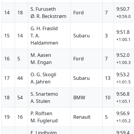
S. Furuseth
9:50.7
14
18
Ford
7
Ø. R. Beckstrøm
+0:59.0
G. H. Frøslid
9:51.8
15
14
T. A.
Subaru
3
+1:00.1
Haldammen
M. Aasen
9:52.0
16
5
Ford
7
M. Engan
+1:00.3
O. G. Skogli
9:53.2
17
44
Subaru
13
A. Jahren
+1:01.5
S. Snartemo
9:56.8
18
54
BMW
10
A. Stulen
+1:05.1
P. Rolfsen
9:56.9
19
16
Renault
5
M. Fuglerud
+1:05.2
E. Lindholm
9:59.4