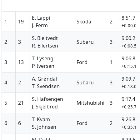
E. Lappi
8:51.7
1
19
Skoda
2
J. Ferm
+0:00.0
S. Bieltvedt
9:00.2
2
3
Subaru
3
R. Eilertsen
+0:08.5
T. Lyseng
9:06.8
3
13
Ford
1
P. Iversen
+0:15.1
A. Grøndal
9:09.7
4
2
Subaru
3
T. Svendsen
+0:18.0
S. Hafsengen
9:17.4
5
21
Mitshubishi
3
J. Skjelbred
+0:25.7
T. Kvam
9:26.8
6
6
Ford
2
S. Johnsen
+0:35.1
M. Dahl
9:29.6