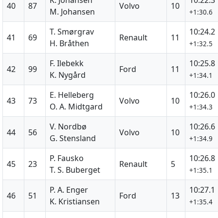
40
87
Volvo
10
M. Johansen
+1:30.6
T. Smørgrav
10:24.2
41
69
Renault
11
H. Bråthen
+1:32.5
F. Ilebekk
10:25.8
42
99
Ford
11
K. Nygård
+1:34.1
E. Helleberg
10:26.0
43
73
Volvo
10
O. A. Midtgard
+1:34.3
V. Nordbø
10:26.6
44
56
Volvo
10
G. Stensland
+1:34.9
P. Fausko
10:26.8
45
23
Renault
5
T. S. Buberget
+1:35.1
P. A. Enger
10:27.1
46
51
Ford
13
K. Kristiansen
+1:35.4