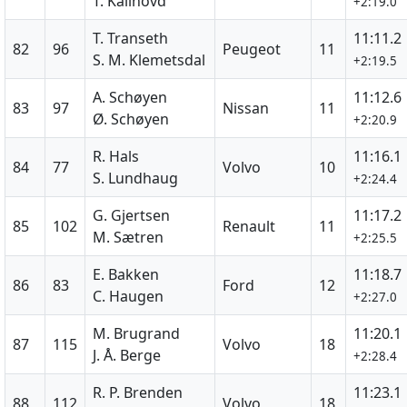
T. Kallhovd
+2:19.0
T. Transeth
11:11.2
82
96
Peugeot
11
S. M. Klemetsdal
+2:19.5
A. Schøyen
11:12.6
83
97
Nissan
11
Ø. Schøyen
+2:20.9
R. Hals
11:16.1
84
77
Volvo
10
S. Lundhaug
+2:24.4
G. Gjertsen
11:17.2
85
102
Renault
11
M. Sætren
+2:25.5
E. Bakken
11:18.7
86
83
Ford
12
C. Haugen
+2:27.0
M. Brugrand
11:20.1
87
115
Volvo
18
J. Å. Berge
+2:28.4
R. P. Brenden
11:23.1
88
112
Volvo
18