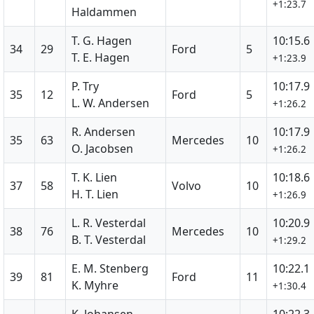
+1:23.7
Haldammen
T. G. Hagen
10:15.6
34
29
Ford
5
T. E. Hagen
+1:23.9
P. Try
10:17.9
35
12
Ford
5
L. W. Andersen
+1:26.2
R. Andersen
10:17.9
35
63
Mercedes
10
O. Jacobsen
+1:26.2
T. K. Lien
10:18.6
37
58
Volvo
10
H. T. Lien
+1:26.9
L. R. Vesterdal
10:20.9
38
76
Mercedes
10
B. T. Vesterdal
+1:29.2
E. M. Stenberg
10:22.1
39
81
Ford
11
K. Myhre
+1:30.4
K. Johansen
10:22.3