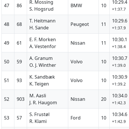
R. Mossing
10:29.4
47
86
BMW
10
S. Hogsrud
+1:37.7
T. Heitmann
10:29.6
48
68
Peugeot
11
H. Sande
+1:37.9
E. F. Morken
10:30.1
49
61
Nissan
11
A. Vestenfor
+1:38.4
A. Granum
10:30.7
50
59
Volvo
10
O. J. Winther
+1:39.0
K. Sandbæk
10:30.9
51
93
Volvo
10
K. Teigen
+1:39.2
M. Aasli
10:34.0
52
903
Nissan
20
J. R. Haugom
+1:42.3
S. Frustøl
10:34.6
53
57
Ford
10
R. Klami
+1:42.9