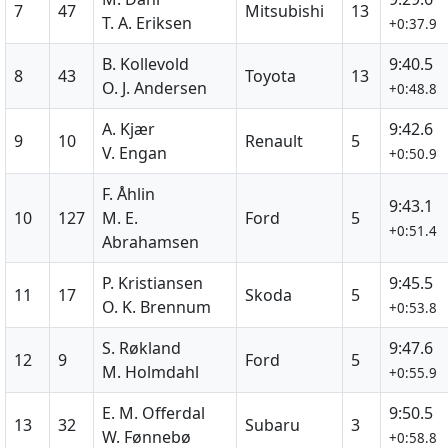
7
47
Mitsubishi
13
T. A. Eriksen
+0:37.9
B. Kollevold
9:40.5
8
43
Toyota
13
O. J. Andersen
+0:48.8
A. Kjær
9:42.6
9
10
Renault
5
V. Engan
+0:50.9
F. Åhlin
9:43.1
10
127
M. E.
Ford
5
+0:51.4
Abrahamsen
P. Kristiansen
9:45.5
11
17
Skoda
5
O. K. Brennum
+0:53.8
S. Røkland
9:47.6
12
9
Ford
5
M. Holmdahl
+0:55.9
E. M. Offerdal
9:50.5
13
32
Subaru
3
W. Fønnebø
+0:58.8