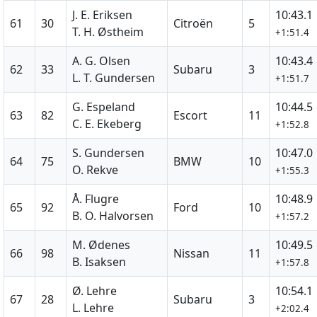
J. E. Eriksen
10:43.1
61
30
Citroën
5
T. H. Østheim
+1:51.4
A. G. Olsen
10:43.4
62
33
Subaru
3
L. T. Gundersen
+1:51.7
G. Espeland
10:44.5
63
82
Escort
11
C. E. Ekeberg
+1:52.8
S. Gundersen
10:47.0
64
75
BMW
10
O. Rekve
+1:55.3
Å. Flugre
10:48.9
65
92
Ford
10
B. O. Halvorsen
+1:57.2
M. Ødenes
10:49.5
66
98
Nissan
11
B. Isaksen
+1:57.8
Ø. Lehre
10:54.1
67
28
Subaru
3
L. Lehre
+2:02.4