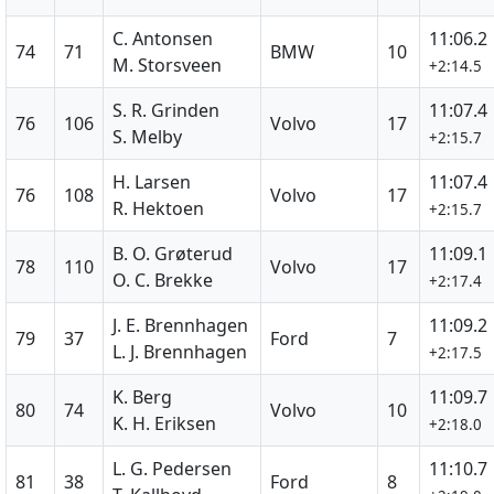
C. Antonsen
11:06.2
74
71
BMW
10
M. Storsveen
+2:14.5
S. R. Grinden
11:07.4
76
106
Volvo
17
S. Melby
+2:15.7
H. Larsen
11:07.4
76
108
Volvo
17
R. Hektoen
+2:15.7
B. O. Grøterud
11:09.1
78
110
Volvo
17
O. C. Brekke
+2:17.4
J. E. Brennhagen
11:09.2
79
37
Ford
7
L. J. Brennhagen
+2:17.5
K. Berg
11:09.7
80
74
Volvo
10
K. H. Eriksen
+2:18.0
L. G. Pedersen
11:10.7
81
38
Ford
8