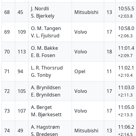
J. Nordli
10:55.5
68
45
Mitsubishi
13
S. Bjerkely
+2:03.8
O. M. Tangen
10:58.0
69
109
Volvo
17
V. L. Fjulsrud
+2:06.3
O. M. Bakke
11:01.4
70
113
Volvo
18
E. B. Fosen
+2:09.7
L. R. Thorsrud
11:02.1
71
94
Opel
11
G. Tonby
+2:10.4
A. Brynildsen
11:03.0
72
105
Volvo
17
E. Brynildsen
+2:11.3
A. Berget
11:05.0
73
107
Volvo
17
M. Bjørkesett
+2:13.3
A. Hagstrøm
11:06.2
74
49
Mitsubishi
13
S. Bredesen
+2:14.5