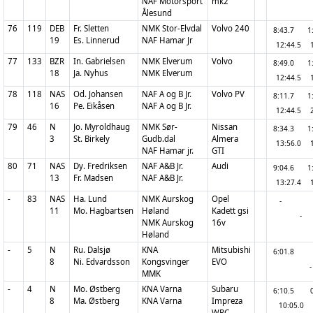
NAF Motorsport
mk2
Ålesund
76
119
DEB
Fr. Sletten
NMK Stor-Elvdal
Volvo 240
8:43.7
1
19
Es. Linnerud
NAF Hamar Jr
12:44.5
77
133
BZR
In. Gabrielsen
NMK Elverum
Volvo
8:49.0
1
18
Ja. Nyhus
NMK Elverum
12:44.5
78
118
NAS
Od. Johansen
NAF A og B Jr.
Volvo PV
8:11.7
1
16
Pe. Eikåsen
NAF A og B Jr.
12:44.5
79
46
N
Jo. Myroldhaug
NMK Sør-
Nissan
8:34.3
1
3
St. Birkely
Gudb.dal
Almera
13:56.0
NAF Hamar jr.
GTI
80
71
NAS
Dy. Fredriksen
NAF A&B Jr.
Audi
9:04.6
1
13
Fr. Madsen
NAF A&B Jr.
13:27.4
-
83
NAS
Ha. Lund
NMK Aurskog
Opel
-
11
Mo. Hagbartsen
Høland
Kadett gsi
-
NMK Aurskog
16v
Høland
-
5
N
Ru. Dalsjø
KNA
Mitsubishi
6:01.8
8
Ni. Edvardsson
Kongsvinger
EVO
-
MMK
-
4
N
Mo. Østberg
KNA Varna
Subaru
6:10.5
8
Ma. Østberg
KNA Varna
Impreza
10:05.0
WRC