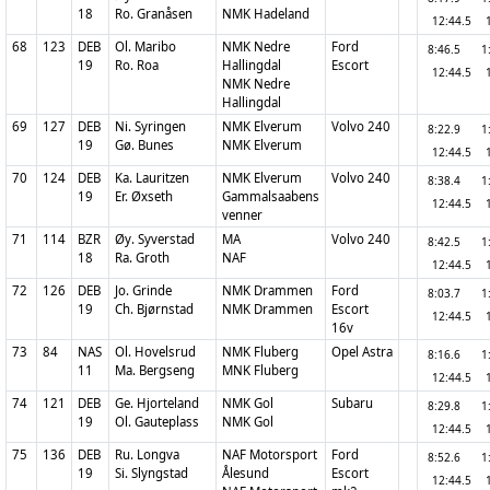
18
Ro. Granåsen
NMK Hadeland
12:44.5
68
123
DEB
Ol. Maribo
NMK Nedre
Ford
8:46.5
1
19
Ro. Roa
Hallingdal
Escort
12:44.5
NMK Nedre
Hallingdal
69
127
DEB
Ni. Syringen
NMK Elverum
Volvo 240
8:22.9
1
19
Gø. Bunes
NMK Elverum
12:44.5
70
124
DEB
Ka. Lauritzen
NMK Elverum
Volvo 240
8:38.4
1
19
Er. Øxseth
Gammalsaabens
12:44.5
venner
71
114
BZR
Øy. Syverstad
MA
Volvo 240
8:42.5
1
18
Ra. Groth
NAF
12:44.5
72
126
DEB
Jo. Grinde
NMK Drammen
Ford
8:03.7
1
19
Ch. Bjørnstad
NMK Drammen
Escort
12:44.5
16v
73
84
NAS
Ol. Hovelsrud
NMK Fluberg
Opel Astra
8:16.6
1
11
Ma. Bergseng
MNK Fluberg
12:44.5
74
121
DEB
Ge. Hjorteland
NMK Gol
Subaru
8:29.8
1
19
Ol. Gauteplass
NMK Gol
12:44.5
75
136
DEB
Ru. Longva
NAF Motorsport
Ford
8:52.6
1
19
Si. Slyngstad
Ålesund
Escort
12:44.5