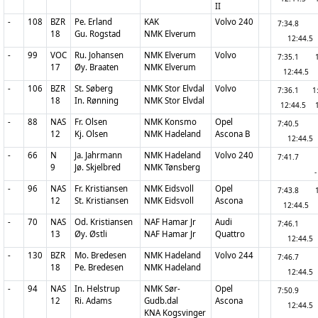
II
-
108
BZR
Pe. Erland
KAK
Volvo 240
7:34.8
18
Gu. Rogstad
NMK Elverum
12:44.5
-
99
VOC
Ru. Johansen
NMK Elverum
Volvo
7:35.1
17
Øy. Braaten
NMK Elverum
12:44.5
-
106
BZR
St. Søberg
NMK Stor Elvdal
Volvo
7:36.1
1
18
In. Rønning
NMK Stor Elvdal
12:44.5
-
88
NAS
Fr. Olsen
NMK Konsmo
Opel
7:40.5
12
Kj. Olsen
NMK Hadeland
Ascona B
12:44.5
-
66
N
Ja. Jahrmann
NMK Hadeland
Volvo 240
7:41.7
9
Jø. Skjelbred
NMK Tønsberg
-
-
96
NAS
Fr. Kristiansen
NMK Eidsvoll
Opel
7:43.8
12
St. Kristiansen
NMK Eidsvoll
Ascona
12:44.5
-
70
NAS
Od. Kristiansen
NAF Hamar Jr
Audi
7:46.1
13
Øy. Østli
NAF Hamar Jr
Quattro
12:44.5
-
130
BZR
Mo. Bredesen
NMK Hadeland
Volvo 244
7:46.7
18
Pe. Bredesen
NMK Hadeland
12:44.5
-
94
NAS
In. Helstrup
NMK Sør-
Opel
7:50.9
12
Ri. Adams
Gudb.dal
Ascona
12:44.5
KNA Kogsvinger