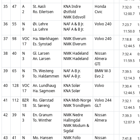
35
47
A
St. Aasli
KNA Indre
Honda
7:32.0
1
2
Ro. Eilertsen
Østfold
Civic
12:00.7
NMK Eidsvoll
36
55
N
Øi. Lehre
NAF A & B Jr.
Volvo 240
7:23.7
1
9
La. Lehre
NAF A & B Jr.
11:50.0
37
98
VOC
Ha. Mørkhagen
NMK Elverum
Volvo 240
7:18.8
0
17
Es. Synstad
NMK Elverum
12:44.5
38
40
N
Gl. Larsen
NMK Hadeland
Nissan
7:32.4
0
3
An. Larsen
NMK Hadeland
Almera
11:59.5
GTI
39
65
N
Th. Westeng
NAF A-B jr.
BMW M-3
7:39.5
0
9
To. Haldammen
NAF A-B jr.
Evo 2
12:14.3
40
128
VOC
An. Lundhaug
KNA Solør
Volvo
7:30.4
1
17
Ha. Sagmoen
KNA Solør
12:44.5
41
112
BZR
Ro. Glørstad
KNA Midt-Norge
Volvo 244
7:32.1
0
18
St. Søreng
NMK Trondhjem
GLT
12:44.5
42
39
N
En. Granum
NMK Nedre
Nissan
7:39.3
1
3
To. Winther
Hallingdal
Almera
12:07.9
NMK Modum &
Sigdal
43
41
N
Mo. Hansen
NMK Follo
Nissan
7:41.8
1