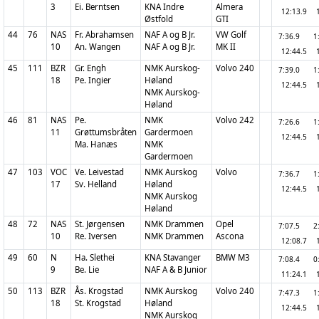
3
Ei. Berntsen
KNA Indre
Almera
12:13.9
Østfold
GTI
44
76
NAS
Fr. Abrahamsen
NAF A og B Jr.
VW Golf
7:36.9
1
10
An. Wangen
NAF A og B Jr.
MK II
12:44.5
45
111
BZR
Gr. Engh
NMK Aurskog-
Volvo 240
7:39.0
1
18
Pe. Ingier
Høland
12:44.5
NMK Aurskog-
Høland
46
81
NAS
Pe.
NMK
Volvo 242
7:26.6
1
11
Grøttumsbråten
Gardermoen
12:44.5
Ma. Hanæs
NMK
Gardermoen
47
103
VOC
Ve. Leivestad
NMK Aurskog
Volvo
7:36.7
1
17
Sv. Helland
Høland
12:44.5
NMK Aurskog
Høland
48
72
NAS
St. Jørgensen
NMK Drammen
Opel
7:07.5
2
10
Re. Iversen
NMK Drammen
Ascona
12:08.7
49
60
N
Ha. Slethei
KNA Stavanger
BMW M3
7:08.4
0
9
Be. Lie
NAF A & B Junior
11:24.1
50
113
BZR
Ås. Krogstad
NMK Aurskog
Volvo 240
7:47.3
1
18
St. Krogstad
Høland
12:44.5
NMK Aurskog