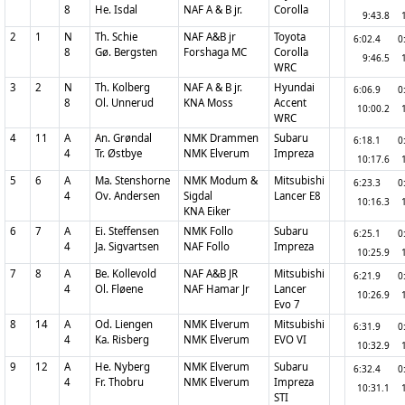
8
He. Isdal
NAF A & B jr.
Corolla
9:43.8
2
1
N
Th. Schie
NAF A&B jr
Toyota
6:02.4
0
8
Gø. Bergsten
Forshaga MC
Corolla
9:46.5
WRC
3
2
N
Th. Kolberg
NAF A & B jr.
Hyundai
6:06.9
0
8
Ol. Unnerud
KNA Moss
Accent
10:00.2
WRC
4
11
A
An. Grøndal
NMK Drammen
Subaru
6:18.1
0
4
Tr. Østbye
NMK Elverum
Impreza
10:17.6
5
6
A
Ma. Stenshorne
NMK Modum &
Mitsubishi
6:23.3
0
4
Ov. Andersen
Sigdal
Lancer E8
10:16.3
KNA Eiker
6
7
A
Ei. Steffensen
NMK Follo
Subaru
6:25.1
0
4
Ja. Sigvartsen
NAF Follo
Impreza
10:25.9
7
8
A
Be. Kollevold
NAF A&B JR
Mitsubishi
6:21.9
0
4
Ol. Fløene
NAF Hamar Jr
Lancer
10:26.9
Evo 7
8
14
A
Od. Liengen
NMK Elverum
Mitsubishi
6:31.9
0
4
Ka. Risberg
NMK Elverum
EVO VI
10:32.9
9
12
A
He. Nyberg
NMK Elverum
Subaru
6:32.4
0
4
Fr. Thobru
NMK Elverum
Impreza
10:31.1
STI