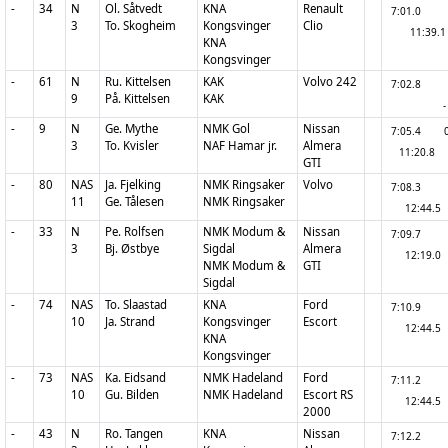
-
34
N
Ol. Såtvedt
KNA
Renault
7:01.0
3
To. Skogheim
Kongsvinger
Clio
11:39.1
KNA
Kongsvinger
-
61
N
Ru. Kittelsen
KAK
Volvo 242
7:02.8
9
På. Kittelsen
KAK
-
-
9
N
Ge. Mythe
NMK Gol
Nissan
7:05.4
3
To. Kvisler
NAF Hamar jr.
Almera
11:20.8
GTI
-
80
NAS
Ja. Fjelking
NMK Ringsaker
Volvo
7:08.3
11
Ge. Tålesen
NMK Ringsaker
12:44.5
-
33
N
Pe. Rolfsen
NMK Modum &
Nissan
7:09.7
3
Bj. Østbye
Sigdal
Almera
12:19.0
NMK Modum &
GTI
Sigdal
-
74
NAS
To. Slaastad
KNA
Ford
7:10.9
10
Ja. Strand
Kongsvinger
Escort
12:44.5
KNA
Kongsvinger
-
73
NAS
Ka. Eidsand
NMK Hadeland
Ford
7:11.2
10
Gu. Bilden
NMK Hadeland
Escort RS
12:44.5
2000
-
43
N
Ro. Tangen
KNA
Nissan
7:12.2