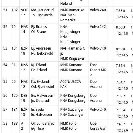
Høland
51
102
VOC
Ma. Haugerud
NMK Romerike
Volvo 240
7:55.0
1
17
To. Lingjærde
NAF Msp.
12:44.5
Romerike
52
79
NAS
Bj. Branes
KNA
Volvo 242
8:00.3
1
14
Ol. Branes
Kongsvinger
12:44.5
KNA
Kongsvinger
53
104
BZR
Bj. Andresen
NAF Hamar & O
Volvo 740
8:02.0
1
18
Ru. Bekkevold
jr.
12:44.5
NMK Ringsaker
54
91
NAS
Kj. Erland
MNK Konsmo
Ford
7:32.4
1
12
Be. Erland
NMK Konsmo
Escort MK
12:44.5
2
55
90
NAS
Kå. Ekeland
ACCN/USCCA
Opel
7:54.7
1
12
Od. Bjørnestøl
KAK
Ascona
12:44.5
56
125
DEB
Be. Halvorsen
KNA Kongsberg
Opel
7:58.7
1
19
Jo. Østerud
KNA Kongsberg
Ascona
12:44.5
57
131
BZR
Ei. Svela
KNA Stavanger
Volvo 240
7:55.4
1
18
Ei. Halvorsen
KNA Stavanger
12:44.5
58
138
A
Ol. Lundefaret
NMK Follo
Opel
7:46.7
1
2
Øy. Tisell
NMK Follo
Corsa Gsi
12:39.6