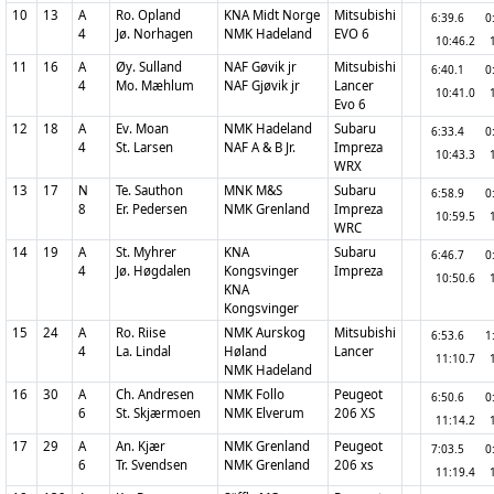
10
13
A
Ro. Opland
KNA Midt Norge
Mitsubishi
6:39.6
0
4
Jø. Norhagen
NMK Hadeland
EVO 6
10:46.2
11
16
A
Øy. Sulland
NAF Gøvik jr
Mitsubishi
6:40.1
0
4
Mo. Mæhlum
NAF Gjøvik jr
Lancer
10:41.0
Evo 6
12
18
A
Ev. Moan
NMK Hadeland
Subaru
6:33.4
0
4
St. Larsen
NAF A & B Jr.
Impreza
10:43.3
WRX
13
17
N
Te. Sauthon
MNK M&S
Subaru
6:58.9
0
8
Er. Pedersen
NMK Grenland
Impreza
10:59.5
WRC
14
19
A
St. Myhrer
KNA
Subaru
6:46.7
0
4
Jø. Høgdalen
Kongsvinger
Impreza
10:50.6
KNA
Kongsvinger
15
24
A
Ro. Riise
NMK Aurskog
Mitsubishi
6:53.6
1
4
La. Lindal
Høland
Lancer
11:10.7
NMK Hadeland
16
30
A
Ch. Andresen
NMK Follo
Peugeot
6:50.6
0
6
St. Skjærmoen
NMK Elverum
206 XS
11:14.2
17
29
A
An. Kjær
NMK Grenland
Peugeot
7:03.5
0
6
Tr. Svendsen
NMK Grenland
206 xs
11:19.4