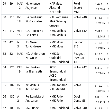
59
89
NAS
Kj. Johansen
NAF Msp.
Ford
7:42.1
1
12
At. Jensen
Ålesund
Escort
12:39.6
NAF Oslo
MK1
60
110
BZR
Da. Skullerud
NAF Romerike
Volvo 240
8:13.3
1
18
St. Gabrielsen
KNA Oslo og
12:44.5
omegn
61
117
VET
Ge. Haustreis
NMK Melhus
Volvo 142
7:49.1
1
15
Be. Lervik
NMK Melhus
12:44.5
62
42
N
To. Neset
NMK Moss
Peugeot
7:16.1
1
3
To. Andresen
NMK Moss
S16
11:40.5
63
82
NAS
Hå. Underthun
NMK Sør-
Peugeot
8:18.3
1
11
Ni. Oulie
Gudb.dal
309 GTI
12:44.5
NMK Hadeland
16
64
120
DEB
Ro. Bakken
ACBC
Volvo 242
8:30.2
1
19
Ja. Bjørnseth
Brumunddal
12:44.5
ACBC
Brumunddal
65
107
BZR
Ar. Melhus
NMK Konsmo
Volvo
8:12.2
1
18
Ar. Førland
NAF Mandal
12:44.5
66
137
A
Pe. Lundefaret
NMK Follo
Opel
8:00.3
1
2
An. Larsen
NMK Follo
Corsa GSi
12:41.3
67
109
BZR
Øy. Lunde
NMK Hadeland
Volvo 940
8:17.9
1