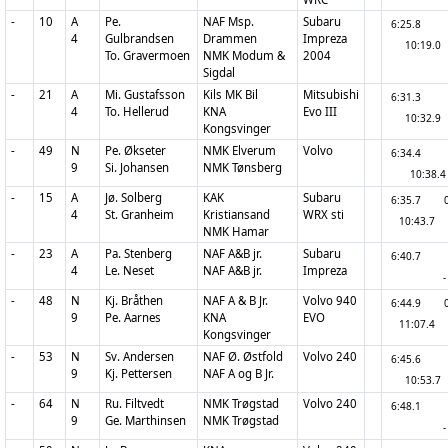
-
10
A
Pe.
NAF Msp.
Subaru
6:25.8
4
Gulbrandsen
Drammen
Impreza
10:19.0
To. Gravermoen
NMK Modum &
2004
Sigdal
-
21
A
Mi. Gustafsson
Kils MK Bil
Mitsubishi
6:31.3
4
To. Hellerud
KNA
Evo III
10:32.9
Kongsvinger
-
49
N
Pe. Økseter
NMK Elverum
Volvo
6:34.4
9
Si. Johansen
NMK Tønsberg
10:38.4
-
15
A
Jø. Solberg
KAK
Subaru
6:35.7
4
St. Granheim
Kristiansand
WRX sti
10:43.7
NMK Hamar
-
23
A
Pa. Stenberg
NAF A&B jr.
Subaru
6:40.7
4
Le. Neset
NAF A&B jr.
Impreza
-
-
48
N
Kj. Bråthen
NAF A & B Jr.
Volvo 940
6:44.9
9
Pe. Aarnes
KNA
EVO
11:07.4
Kongsvinger
-
53
N
Sv. Andersen
NAF Ø. Østfold
Volvo 240
6:45.6
9
Kj. Pettersen
NAF A og B Jr.
10:53.7
-
64
N
Ru. Filtvedt
NMK Trøgstad
Volvo 240
6:48.1
9
Ge. Marthinsen
NMK Trøgstad
-