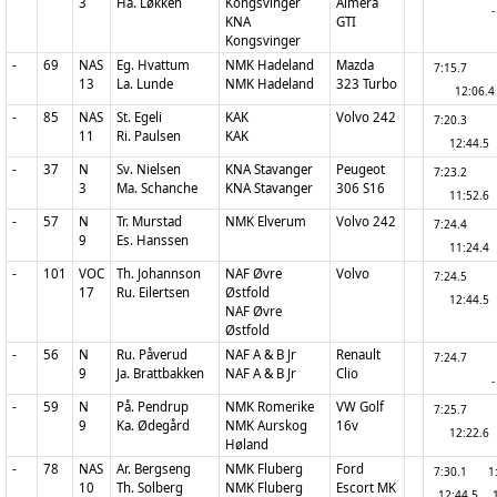
3
Ha. Løkken
Kongsvinger
Almera
-
KNA
GTI
Kongsvinger
-
69
NAS
Eg. Hvattum
NMK Hadeland
Mazda
7:15.7
13
La. Lunde
NMK Hadeland
323 Turbo
12:06.4
-
85
NAS
St. Egeli
KAK
Volvo 242
7:20.3
11
Ri. Paulsen
KAK
12:44.5
-
37
N
Sv. Nielsen
KNA Stavanger
Peugeot
7:23.2
3
Ma. Schanche
KNA Stavanger
306 S16
11:52.6
-
57
N
Tr. Murstad
NMK Elverum
Volvo 242
7:24.4
9
Es. Hanssen
11:24.4
-
101
VOC
Th. Johannson
NAF Øvre
Volvo
7:24.5
17
Ru. Eilertsen
Østfold
12:44.5
NAF Øvre
Østfold
-
56
N
Ru. Påverud
NAF A & B Jr
Renault
7:24.7
9
Ja. Brattbakken
NAF A & B Jr
Clio
-
-
59
N
På. Pendrup
NMK Romerike
VW Golf
7:25.7
9
Ka. Ødegård
NMK Aurskog
16v
12:22.6
Høland
-
78
NAS
Ar. Bergseng
NMK Fluberg
Ford
7:30.1
1
10
Th. Solberg
NMK Fluberg
Escort MK
12:44.5