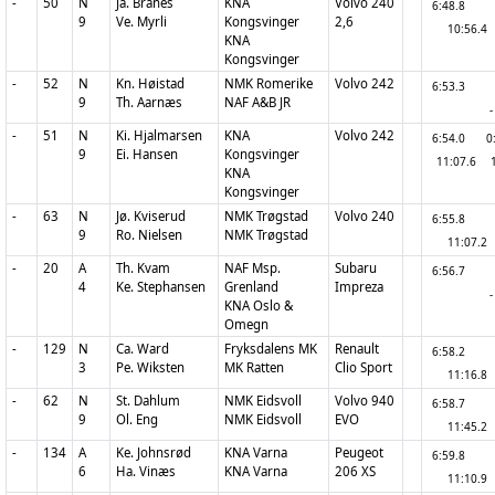
-
50
N
Ja. Branes
KNA
Volvo 240
6:48.8
9
Ve. Myrli
Kongsvinger
2,6
10:56.4
KNA
Kongsvinger
-
52
N
Kn. Høistad
NMK Romerike
Volvo 242
6:53.3
9
Th. Aarnæs
NAF A&B JR
-
-
51
N
Ki. Hjalmarsen
KNA
Volvo 242
6:54.0
0
9
Ei. Hansen
Kongsvinger
11:07.6
KNA
Kongsvinger
-
63
N
Jø. Kviserud
NMK Trøgstad
Volvo 240
6:55.8
9
Ro. Nielsen
NMK Trøgstad
11:07.2
-
20
A
Th. Kvam
NAF Msp.
Subaru
6:56.7
4
Ke. Stephansen
Grenland
Impreza
-
KNA Oslo &
Omegn
-
129
N
Ca. Ward
Fryksdalens MK
Renault
6:58.2
3
Pe. Wiksten
MK Ratten
Clio Sport
11:16.8
-
62
N
St. Dahlum
NMK Eidsvoll
Volvo 940
6:58.7
9
Ol. Eng
NMK Eidsvoll
EVO
11:45.2
-
134
A
Ke. Johnsrød
KNA Varna
Peugeot
6:59.8
6
Ha. Vinæs
KNA Varna
206 XS
11:10.9