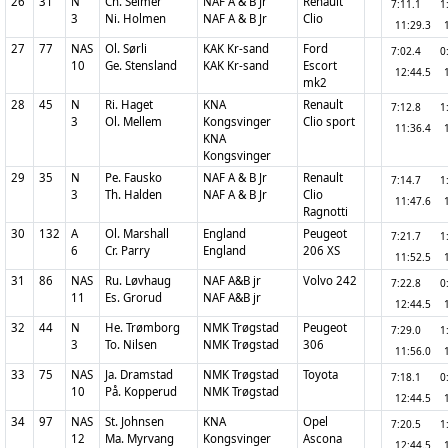
26
31
N
Ch. Selmer
NAF A & B Jr
Renault
7:11.1
1
3
Ni. Holmen
NAF A & B Jr
Clio
11:29.3
27
77
NAS
Ol. Sørli
KAK Kr-sand
Ford
7:02.4
0
10
Ge. Stensland
KAK Kr-sand
Escort
12:44.5
mk2
28
45
N
Ri. Haget
KNA
Renault
7:12.8
1
3
Ol. Mellem
Kongsvinger
Clio sport
11:36.4
KNA
Kongsvinger
29
35
N
Pe. Fausko
NAF A & B Jr
Renault
7:14.7
1
3
Th. Halden
NAF A & B Jr
Clio
11:47.6
Ragnotti
30
132
A
Ol. Marshall
England
Peugeot
7:21.7
1
6
Cr. Parry
England
206 XS
11:52.5
31
86
NAS
Ru. Løvhaug
NAF A&B jr
Volvo 242
7:22.8
0
11
Es. Grorud
NAF A&B jr
12:44.5
32
44
N
He. Trømborg
NMK Trøgstad
Peugeot
7:29.0
1
3
To. Nilsen
NMK Trøgstad
306
11:56.0
33
75
NAS
Ja. Dramstad
NMK Trøgstad
Toyota
7:18.1
0
10
På. Kopperud
NMK Trøgstad
12:44.5
34
97
NAS
St. Johnsen
KNA
Opel
7:20.5
1
12
Ma. Myrvang
Kongsvinger
Ascona
12:44.5