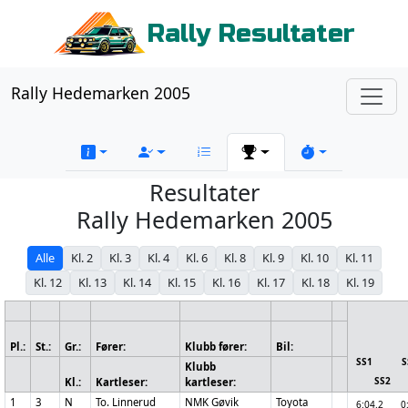
Rally Resultater
Rally Hedemarken 2005
Resultater
Rally Hedemarken 2005
Alle
Kl. 2
Kl. 3
Kl. 4
Kl. 6
Kl. 8
Kl. 9
Kl. 10
Kl. 11
Kl. 12
Kl. 13
Kl. 14
Kl. 15
Kl. 16
Kl. 17
Kl. 18
Kl. 19
Pl.:
St.:
Gr.:
Fører:
Klubb fører:
Bil:
SS1
Klubb
SS2
Kl.:
Kartleser:
kartleser:
1
3
N
To. Linnerud
NMK Gøvik
Toyota
6:04.2
0