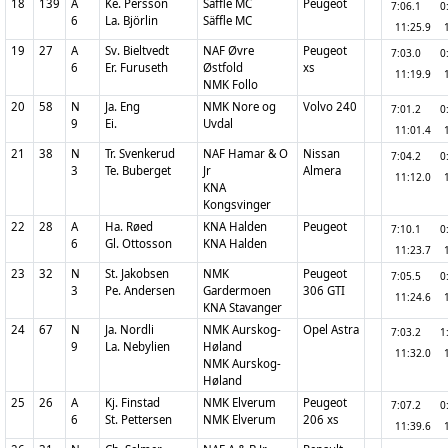
18
139
A
Ke. Persson
Säffle MC
Peugeot
7:06.1
0
6
La. Björlin
Säffle MC
11:25.9
19
27
A
Sv. Bieltvedt
NAF Øvre
Peugeot
7:03.0
0
6
Er. Furuseth
Østfold
xs
11:19.9
NMK Follo
20
58
N
Ja. Eng
NMK Nore og
Volvo 240
7:01.2
0
9
Ei.
Uvdal
11:01.4
21
38
N
Tr. Svenkerud
NAF Hamar & O
Nissan
7:04.2
0
3
Te. Buberget
Jr
Almera
11:12.0
KNA
Kongsvinger
22
28
A
Ha. Røed
KNA Halden
Peugeot
7:10.1
0
6
Gl. Ottosson
KNA Halden
11:23.7
23
32
N
St. Jakobsen
NMK
Peugeot
7:05.5
0
3
Pe. Andersen
Gardermoen
306 GTI
11:24.6
KNA Stavanger
24
67
N
Ja. Nordli
NMK Aurskog-
Opel Astra
7:03.2
1
9
La. Nebylien
Høland
11:32.0
NMK Aurskog-
Høland
25
26
A
Kj. Finstad
NMK Elverum
Peugeot
7:07.2
0
6
St. Pettersen
NMK Elverum
206 xs
11:39.6