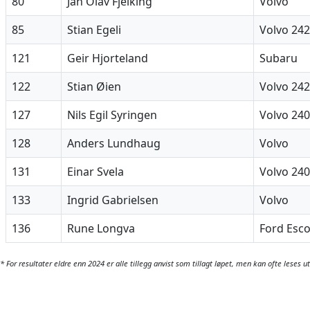
80
Jan Olav Fjelking
Volvo
85
Stian Egeli
Volvo 242
121
Geir Hjorteland
Subaru
122
Stian Øien
Volvo 24
127
Nils Egil Syringen
Volvo 240
128
Anders Lundhaug
Volvo
131
Einar Svela
Volvo 240
133
Ingrid Gabrielsen
Volvo
136
Rune Longva
Ford Esc
* For resultater eldre enn 2024 er alle tillegg anvist som tillagt løpet, men kan ofte leses u