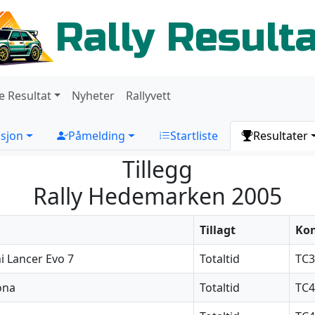
Rally Result
e Resultat
Nyheter
Rallyvett
sjon
Påmelding
Startliste
Resultater
Tillegg
Rally Hedemarken 2005
Tillagt
Kon
i Lancer Evo 7
Totaltid
TC3
ona
Totaltid
TC