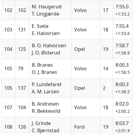
M. Haugerud
7:55.0
102
102
Volvo
17
T. Lingjærde
+1:53.2
E. Svela
7:55.4
103
131
Volvo
18
E. Halvorsen
+1:53.6
B. O. Halvorsen
7:58.7
104
125
Opel
19
J. O. Østerud
+1:56.9
B. Branes
8:00.3
105
79
Volvo
14
O. J. Branes
+1:58.5
P. Lundefaret
8:00.3
105
137
Opel
2
A. M. Larsen
+1:58.5
B. Andresen
8:02.0
107
104
Volvo
18
R. Bekkevold
+2:00.2
J. Grinde
8:03.7
108
126
Ford
19
C. Bjørnstad
+2:01.9