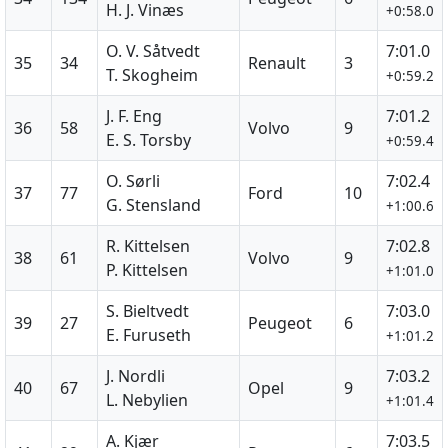
H. J. Vinæs
+0:58.0
O. V. Såtvedt
7:01.0
35
34
Renault
3
T. Skogheim
+0:59.2
J. F. Eng
7:01.2
36
58
Volvo
9
E. S. Torsby
+0:59.4
O. Sørli
7:02.4
37
77
Ford
10
G. Stensland
+1:00.6
R. Kittelsen
7:02.8
38
61
Volvo
9
P. Kittelsen
+1:01.0
S. Bieltvedt
7:03.0
39
27
Peugeot
6
E. Furuseth
+1:01.2
J. Nordli
7:03.2
40
67
Opel
9
L. Nebylien
+1:01.4
A. Kjær
7:03.5