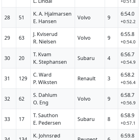
L. Lindal
+0:51.8
K. A. Hjalmarsen
6:54.0
28
51
Volvo
9
E. Hansen
+0:52.2
J. Kviserud
6:55.8
29
63
Volvo
9
R. Nielsen
+0:54.0
T. Kvam
6:56.7
30
20
Subaru
4
K. Stephansen
+0:54.9
C. Ward
6:58.2
31
129
Renault
3
P. Wiksten
+0:56.4
S. Dahlum
6:58.7
32
62
Volvo
9
O. Eng
+0:56.9
T. Sauthon
6:58.9
33
17
Subaru
8
E. Pedersen
+0:57.1
K. Johnsrød
6:59.8
34
134
Peugeot
6