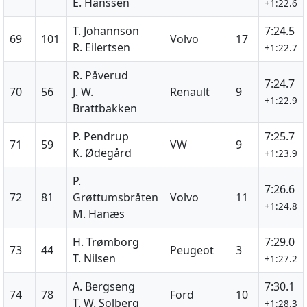
E. Hanssen
+1:22.6
T. Johannson
7:24.5
69
101
Volvo
17
R. Eilertsen
+1:22.7
R. Påverud
7:24.7
70
56
J. W.
Renault
9
+1:22.9
Brattbakken
P. Pendrup
7:25.7
71
59
VW
9
K. Ødegård
+1:23.9
P.
7:26.6
72
81
Grøttumsbråten
Volvo
11
+1:24.8
M. Hanæs
H. Trømborg
7:29.0
73
44
Peugeot
3
T. Nilsen
+1:27.2
A. Bergseng
7:30.1
74
78
Ford
10
T. W. Solberg
+1:28.3