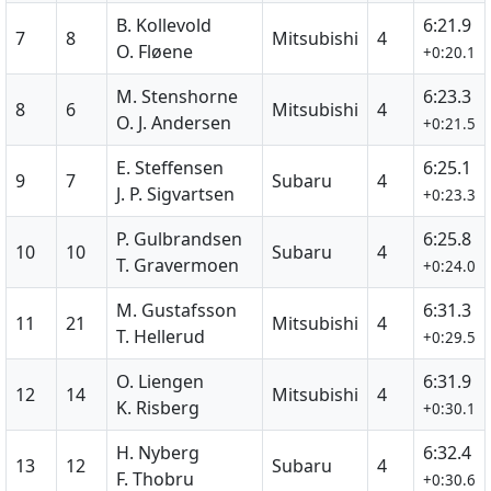
B. Kollevold
6:21.9
7
8
Mitsubishi
4
O. Fløene
+0:20.1
M. Stenshorne
6:23.3
8
6
Mitsubishi
4
O. J. Andersen
+0:21.5
E. Steffensen
6:25.1
9
7
Subaru
4
J. P. Sigvartsen
+0:23.3
P. Gulbrandsen
6:25.8
10
10
Subaru
4
T. Gravermoen
+0:24.0
M. Gustafsson
6:31.3
11
21
Mitsubishi
4
T. Hellerud
+0:29.5
O. Liengen
6:31.9
12
14
Mitsubishi
4
K. Risberg
+0:30.1
H. Nyberg
6:32.4
13
12
Subaru
4
F. Thobru
+0:30.6