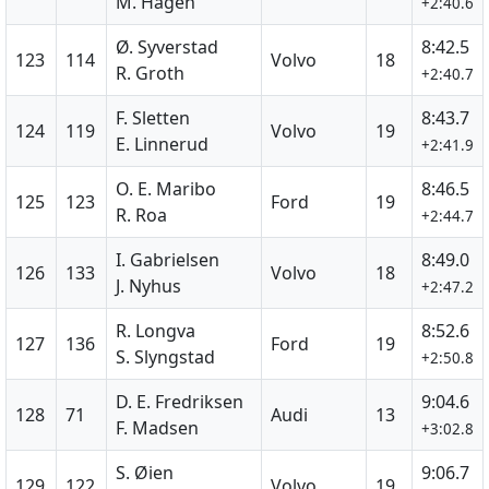
M. Hagen
+2:40.6
Ø. Syverstad
8:42.5
123
114
Volvo
18
R. Groth
+2:40.7
F. Sletten
8:43.7
124
119
Volvo
19
E. Linnerud
+2:41.9
O. E. Maribo
8:46.5
125
123
Ford
19
R. Roa
+2:44.7
I. Gabrielsen
8:49.0
126
133
Volvo
18
J. Nyhus
+2:47.2
R. Longva
8:52.6
127
136
Ford
19
S. Slyngstad
+2:50.8
D. E. Fredriksen
9:04.6
128
71
Audi
13
F. Madsen
+3:02.8
S. Øien
9:06.7
129
122
Volvo
19