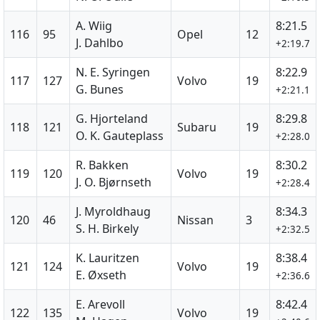
A. Wiig
8:21.5
116
95
Opel
12
J. Dahlbo
+2:19.7
N. E. Syringen
8:22.9
117
127
Volvo
19
G. Bunes
+2:21.1
G. Hjorteland
8:29.8
118
121
Subaru
19
O. K. Gauteplass
+2:28.0
R. Bakken
8:30.2
119
120
Volvo
19
J. O. Bjørnseth
+2:28.4
J. Myroldhaug
8:34.3
120
46
Nissan
3
S. H. Birkely
+2:32.5
K. Lauritzen
8:38.4
121
124
Volvo
19
E. Øxseth
+2:36.6
E. Arevoll
8:42.4
122
135
Volvo
19