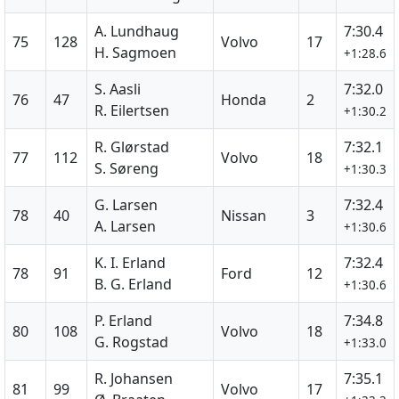
A. Lundhaug
7:30.4
75
128
Volvo
17
H. Sagmoen
+1:28.6
S. Aasli
7:32.0
76
47
Honda
2
R. Eilertsen
+1:30.2
R. Glørstad
7:32.1
77
112
Volvo
18
S. Søreng
+1:30.3
G. Larsen
7:32.4
78
40
Nissan
3
A. Larsen
+1:30.6
K. I. Erland
7:32.4
78
91
Ford
12
B. G. Erland
+1:30.6
P. Erland
7:34.8
80
108
Volvo
18
G. Rogstad
+1:33.0
R. Johansen
7:35.1
81
99
Volvo
17