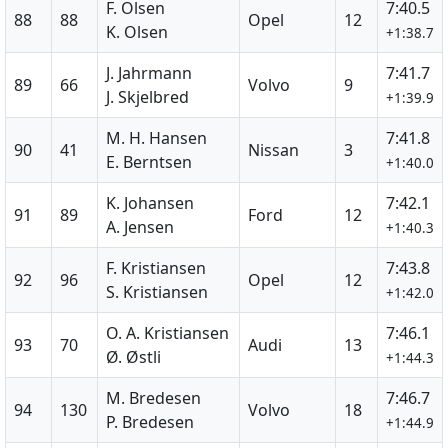
F. Olsen
7:40.5
88
88
Opel
12
K. Olsen
+1:38.7
J. Jahrmann
7:41.7
89
66
Volvo
9
J. Skjelbred
+1:39.9
M. H. Hansen
7:41.8
90
41
Nissan
3
E. Berntsen
+1:40.0
K. Johansen
7:42.1
91
89
Ford
12
A. Jensen
+1:40.3
F. Kristiansen
7:43.8
92
96
Opel
12
S. Kristiansen
+1:42.0
O. A. Kristiansen
7:46.1
93
70
Audi
13
Ø. Østli
+1:44.3
M. Bredesen
7:46.7
94
130
Volvo
18
P. Bredesen
+1:44.9