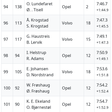
O. Lundefaret
7:46.7
94
138
Opel
2
Ø. . Tisell
+1:44.9
Å. Krogstad
7:47.3
96
113
Volvo
18
S. Krogstad
+1:45.5
G. Haustreis
7:49.1
97
117
Volvo
15
B. Lervik
+1:47.3
I. Helstrup
7:50.9
98
94
Opel
12
R. Adams
+1:49.1
E. Johansen
7:53.6
99
105
Volvo
18
D. Nordstrand
+1:51.8
W. Frøshaug
7:54.2
100
92
Opel
12
Ø. Frøshaug
+1:52.4
K. E. Ekeland
7:54.7
101
90
Opel
12
O. Bjørnestøl
+1:52.9