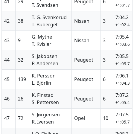
41
29
Peugeot
6
T. Svendsen
+1:01.7
T. G. Svenkerud
7:04.2
42
38
Nissan
3
T. Buberget
+1:02.4
G. Mythe
7:05.4
43
9
Nissan
3
T. Kvisler
+1:03.6
S. Jakobsen
7:05.5
44
32
Peugeot
3
P. Andersen
+1:03.7
K. Persson
7:06.1
45
139
Peugeot
6
L. Björlin
+1:04.3
K. Finstad
7:07.2
46
26
Peugeot
6
S. Pettersen
+1:05.4
S. Jørgensen
7:07.5
47
72
Opel
10
R. Iversen
+1:05.7
J. O. Fjelking
7:08.3