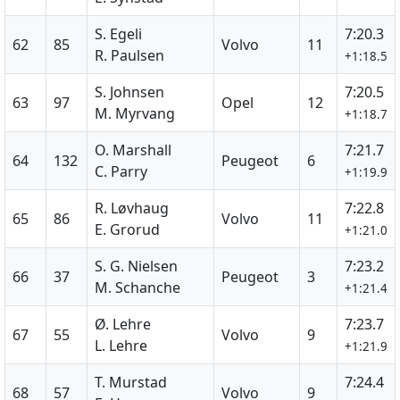
S. Egeli
7:20.3
62
85
Volvo
11
R. Paulsen
+1:18.5
S. Johnsen
7:20.5
63
97
Opel
12
M. Myrvang
+1:18.7
O. Marshall
7:21.7
64
132
Peugeot
6
C. Parry
+1:19.9
R. Løvhaug
7:22.8
65
86
Volvo
11
E. Grorud
+1:21.0
S. G. Nielsen
7:23.2
66
37
Peugeot
3
M. Schanche
+1:21.4
Ø. Lehre
7:23.7
67
55
Volvo
9
L. Lehre
+1:21.9
T. Murstad
7:24.4
68
57
Volvo
9