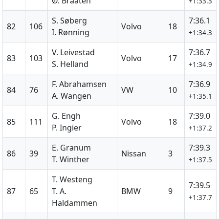
Ø. Braaten
+1:33.3
S. Søberg
7:36.1
82
106
Volvo
18
I. Rønning
+1:34.3
V. Leivestad
7:36.7
83
103
Volvo
17
S. Helland
+1:34.9
F. Abrahamsen
7:36.9
84
76
VW
10
A. Wangen
+1:35.1
G. Engh
7:39.0
85
111
Volvo
18
P. Ingier
+1:37.2
E. Granum
7:39.3
86
39
Nissan
3
T. Winther
+1:37.5
T. Westeng
7:39.5
87
65
T. A.
BMW
9
+1:37.7
Haldammen