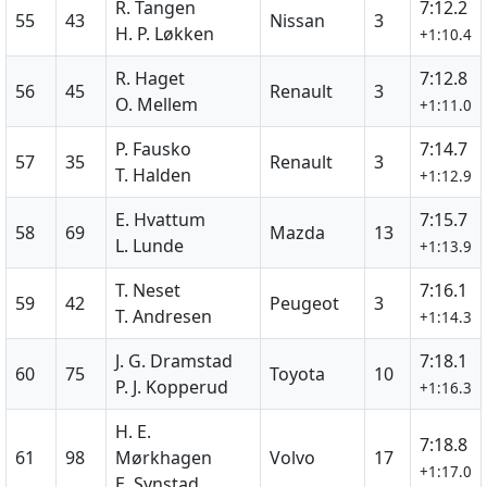
R. Tangen
7:12.2
55
43
Nissan
3
H. P. Løkken
+1:10.4
R. Haget
7:12.8
56
45
Renault
3
O. Mellem
+1:11.0
P. Fausko
7:14.7
57
35
Renault
3
T. Halden
+1:12.9
E. Hvattum
7:15.7
58
69
Mazda
13
L. Lunde
+1:13.9
T. Neset
7:16.1
59
42
Peugeot
3
T. Andresen
+1:14.3
J. G. Dramstad
7:18.1
60
75
Toyota
10
P. J. Kopperud
+1:16.3
H. E.
7:18.8
61
98
Mørkhagen
Volvo
17
+1:17.0
E. Synstad