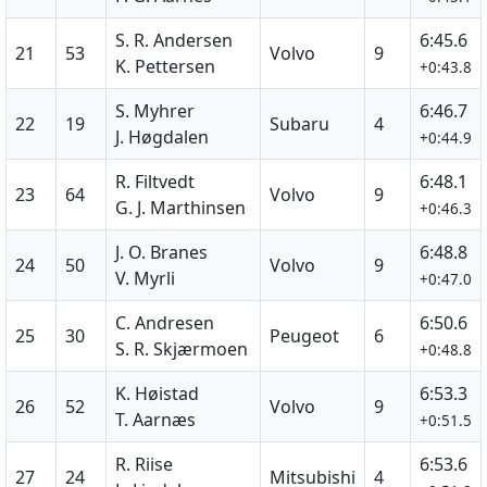
S. R. Andersen
6:45.6
21
53
Volvo
9
K. Pettersen
+0:43.8
S. Myhrer
6:46.7
22
19
Subaru
4
J. Høgdalen
+0:44.9
R. Filtvedt
6:48.1
23
64
Volvo
9
G. J. Marthinsen
+0:46.3
J. O. Branes
6:48.8
24
50
Volvo
9
V. Myrli
+0:47.0
C. Andresen
6:50.6
25
30
Peugeot
6
S. R. Skjærmoen
+0:48.8
K. Høistad
6:53.3
26
52
Volvo
9
T. Aarnæs
+0:51.5
R. Riise
6:53.6
27
24
Mitsubishi
4