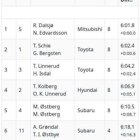
R. Dalsjø
6:01.8
1
5
Mitsubishi
8
N. Edvardsson
+0:00.0
T. Schie
6:02.4
2
1
Toyota
8
G. Bergsten
+0:00.6
T. Linnerud
6:04.2
3
3
Toyota
8
H. Isdal
+0:02.4
T. Kolberg
6:06.9
4
2
Hyundai
8
O. K. Unnerud
+0:05.1
M. Østberg
6:10.5
5
4
Subaru
8
M. Østberg
+0:08.7
A. Grøndal
6:18.1
6
11
Subaru
4
T. I. Østbye
+0:16.3