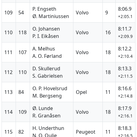
P. Engseth
8:06.9
109
54
Volvo
9
Ø. Martiniussen
+2:05.1
O. Johansen
8:11.7
110
118
Volvo
16
P. I. Eikåsen
+2:09.9
A. Melhus
8:12.2
111
107
Volvo
18
A. O. Førland
+2:10.4
D. Skullerud
8:13.3
112
110
Volvo
18
S. Gabrielsen
+2:11.5
O. P. Hovelsrud
8:16.6
113
84
Opel
11
M. Bergseng
+2:14.8
Ø. Lunde
8:17.9
114
109
Volvo
18
R. Granåsen
+2:16.1
H. Underthun
8:18.3
115
82
Peugeot
11
N. O. Oulie
+2:16.5