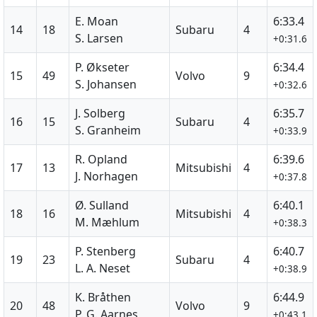
E. Moan
6:33.4
14
18
Subaru
4
S. Larsen
+0:31.6
P. Økseter
6:34.4
15
49
Volvo
9
S. Johansen
+0:32.6
J. Solberg
6:35.7
16
15
Subaru
4
S. Granheim
+0:33.9
R. Opland
6:39.6
17
13
Mitsubishi
4
J. Norhagen
+0:37.8
Ø. Sulland
6:40.1
18
16
Mitsubishi
4
M. Mæhlum
+0:38.3
P. Stenberg
6:40.7
19
23
Subaru
4
L. A. Neset
+0:38.9
K. Bråthen
6:44.9
20
48
Volvo
9
P. G. Aarnes
+0:43.1