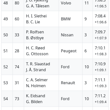
48
80
Volvo
11
G. A. Tålesen
+1:06.5
H. I. Slethei
7:08.4
49
60
BMW
9
B. C. Lie
+1:06.6
P. Rolfsen
7:09.7
50
33
Nissan
3
B. Østbye
+1:07.9
H. C. Røed
7:10.1
51
28
Peugeot
6
G. Ottosson
+1:08.3
T. R. Slaastad
7:10.9
52
74
Ford
10
J. Å. Strand
+1:09.1
C. A. Selmer
7:11.1
53
31
Renault
3
N. Holmen
+1:09.3
K. Eidsand
7:11.2
54
73
Ford
10
G. Bilden
+1:09.4