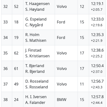
T. Haagensen
12:19.1
32
52
Volvo
12
S. Høyland
+2:05.7
G. Espeland
12:33.0
33
18
Ford
15
C. Nygård
+2:19.6
R. Holm
12:35.3
34
19
Ford
15
S. Mathisen
+2:21.9
J. Finstad
12:38.6
35
62
Volvo
17
S. Kristiansen
+2:25.2
T. Bjerland
12:50.4
36
61
Volvo
17
R. Bjerland
+2:37.0
D. Rosseland
12:56.7
37
49
Volvo
11
S. Rosseland
+2:43.3
H. I. Iversen
12:57.8
38
24
BMW
15
A. Falander
+2:44.4