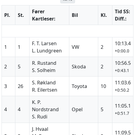
Fører
Tid SS:
Pl.
St.
Bil
Kl.
Kartleser:
Diff.:
F. T. Larsen
10:13.4
1
1
VW
2
L. Lundgreen
+0:00.0
R. Rustand
10:56.5
2
5
Skoda
2
S. Solheim
+0:43.1
S. Røkland
11:03.6
3
26
Toyota
10
R. Eilertsen
+0:50.2
K. P.
11:05.1
4
4
Nordstrand
Opel
5
+0:51.7
S. Rudi
J. Hvaal
11:09.5