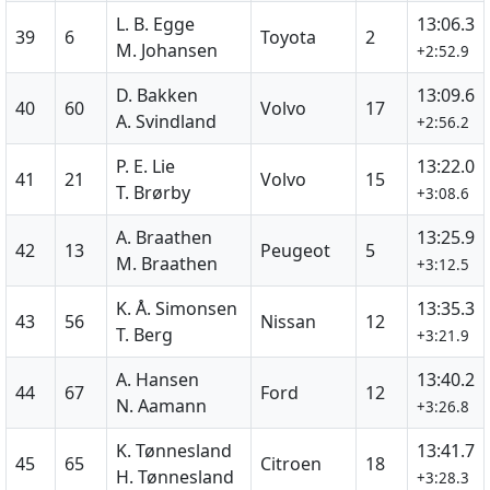
L. B. Egge
13:06.3
39
6
Toyota
2
M. Johansen
+2:52.9
D. Bakken
13:09.6
40
60
Volvo
17
A. Svindland
+2:56.2
P. E. Lie
13:22.0
41
21
Volvo
15
T. Brørby
+3:08.6
A. Braathen
13:25.9
42
13
Peugeot
5
M. Braathen
+3:12.5
K. Å. Simonsen
13:35.3
43
56
Nissan
12
T. Berg
+3:21.9
A. Hansen
13:40.2
44
67
Ford
12
N. Aamann
+3:26.8
K. Tønnesland
13:41.7
45
65
Citroen
18
H. Tønnesland
+3:28.3