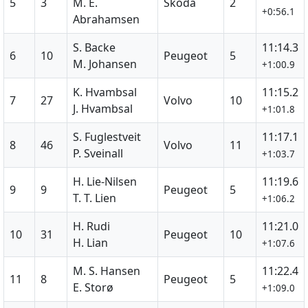
5
3
M. E.
Skoda
2
+0:56.1
Abrahamsen
S. Backe
11:14.3
6
10
Peugeot
5
M. Johansen
+1:00.9
K. Hvambsal
11:15.2
7
27
Volvo
10
J. Hvambsal
+1:01.8
S. Fuglestveit
11:17.1
8
46
Volvo
11
P. Sveinall
+1:03.7
H. Lie-Nilsen
11:19.6
9
9
Peugeot
5
T. T. Lien
+1:06.2
H. Rudi
11:21.0
10
31
Peugeot
10
H. Lian
+1:07.6
M. S. Hansen
11:22.4
11
8
Peugeot
5
E. Storø
+1:09.0