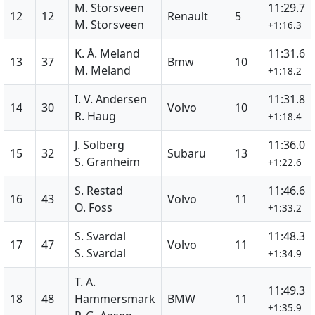
M. Storsveen
11:29.7
12
12
Renault
5
M. Storsveen
+1:16.3
K. Å. Meland
11:31.6
13
37
Bmw
10
M. Meland
+1:18.2
I. V. Andersen
11:31.8
14
30
Volvo
10
R. Haug
+1:18.4
J. Solberg
11:36.0
15
32
Subaru
13
S. Granheim
+1:22.6
S. Restad
11:46.6
16
43
Volvo
11
O. Foss
+1:33.2
S. Svardal
11:48.3
17
47
Volvo
11
S. Svardal
+1:34.9
T. A.
11:49.3
18
48
Hammersmark
BMW
11
+1:35.9