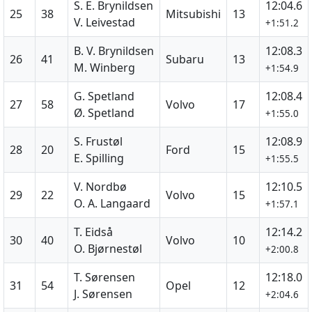
S. E. Brynildsen
12:04.6
25
38
Mitsubishi
13
V. Leivestad
+1:51.2
B. V. Brynildsen
12:08.3
26
41
Subaru
13
M. Winberg
+1:54.9
G. Spetland
12:08.4
27
58
Volvo
17
Ø. Spetland
+1:55.0
S. Frustøl
12:08.9
28
20
Ford
15
E. Spilling
+1:55.5
V. Nordbø
12:10.5
29
22
Volvo
15
O. A. Langaard
+1:57.1
T. Eidså
12:14.2
30
40
Volvo
10
O. Bjørnestøl
+2:00.8
T. Sørensen
12:18.0
31
54
Opel
12
J. Sørensen
+2:04.6