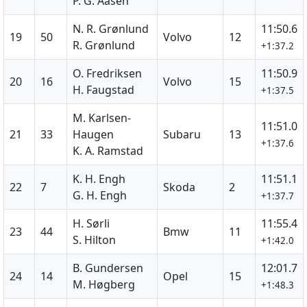
P. G. Aasen
N. R. Grønlund
11:50.6
19
50
Volvo
12
R. Grønlund
+1:37.2
O. Fredriksen
11:50.9
20
16
Volvo
15
H. Faugstad
+1:37.5
M. Karlsen-
11:51.0
21
33
Haugen
Subaru
13
+1:37.6
K. A. Ramstad
K. H. Engh
11:51.1
22
7
Skoda
2
G. H. Engh
+1:37.7
H. Sørli
11:55.4
23
44
Bmw
11
S. Hilton
+1:42.0
B. Gundersen
12:01.7
24
14
Opel
15
M. Høgberg
+1:48.3