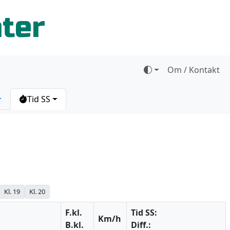
ater
Om / Kontakt
Tid SS
Kl. 19
Kl. 20
F.kl.
Tid SS:
Km/h
B.kl.
Diff.: