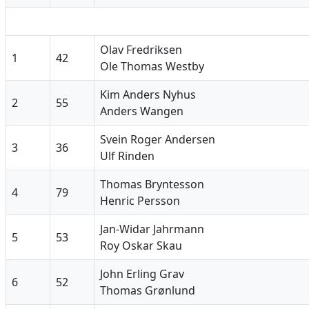
Olav Fredriksen
1
42
Ole Thomas Westby
Kim Anders Nyhus
2
55
Anders Wangen
Svein Roger Andersen
3
36
Ulf Rinden
Thomas Bryntesson
4
79
Henric Persson
Jan-Widar Jahrmann
5
53
Roy Oskar Skau
John Erling Grav
6
52
Thomas Grønlund