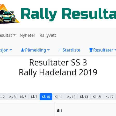
Rally Result
esultat
Nyheter
Rallyvett
sjon
Påmelding
Startliste
Resultater
Resultater SS 3
Rally Hadeland 2019
l. 2
Kl. 3
Kl. 5
Kl. 7
Kl. 10
Kl. 11
Kl. 12
Kl. 13
Kl. 15
Kl. 17
Bil