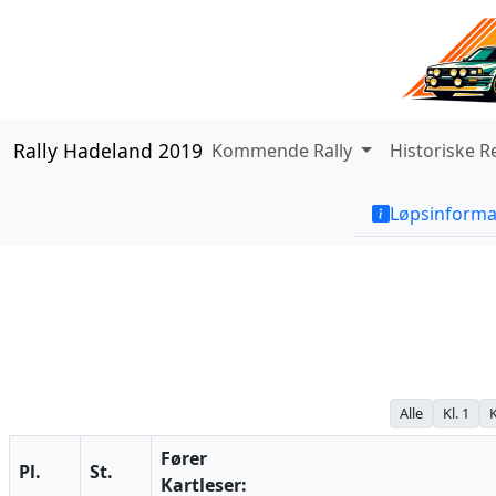
Rally Hadeland 2019
Kommende Rally
Historiske R
Løpsinforma
Alle
Kl. 1
K
Fører
Pl.
St.
Kartleser: