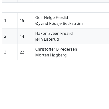
Geir Helge Frøslid
1
15
Øyvind Rødsjø Beckstrøm
Håkon Sveen Frøslid
2
14
Jørn Listerud
Christoffer B Pedersen
3
22
Morten Høgberg