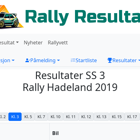
Rally Result
esultat
Nyheter
Rallyvett
sjon
Påmelding
Startliste
Resultater
Resultater SS 3
Rally Hadeland 2019
l. 2
Kl. 3
Kl. 5
Kl. 7
Kl. 10
Kl. 11
Kl. 12
Kl. 13
Kl. 15
Kl. 17
Bil