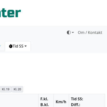
ater
Om / Kontakt
Tid SS
Kl. 19
Kl. 20
F.kl.
Tid SS:
Km/h
B.kl.
Diff.: