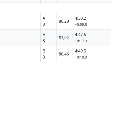
A
4:30.2
86,20
3
+0:00.0
A
4:47.5
81,02
3
+0:17.3
B
4:49.5
80,46
3
+0:19.3