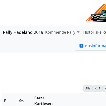
Rally Hadeland 2019
Kommende Rally
Historiske R
Løpsinforma
Alle
Kl. 1
K
Fører
Pl.
St.
Kartleser: