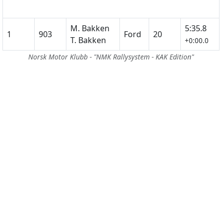
M. Bakken
5:35.8
1
903
Ford
20
T. Bakken
+0:00.0
Norsk Motor Klubb - "NMK Rallysystem - KAK Edition"