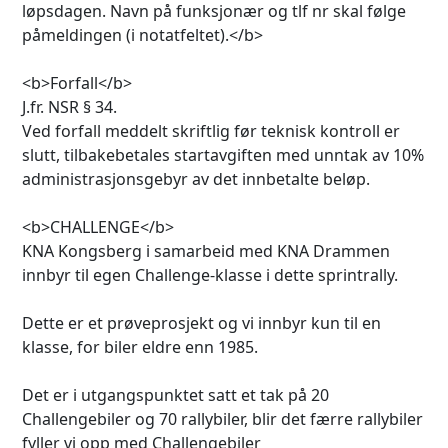
løpsdagen. Navn på funksjonær og tlf nr skal følge
påmeldingen (i notatfeltet).</b>
<b>Forfall</b>
J.fr. NSR § 34.
Ved forfall meddelt skriftlig før teknisk kontroll er
slutt, tilbakebetales startavgiften med unntak av 10%
administrasjonsgebyr av det innbetalte beløp.
<b>CHALLENGE</b>
KNA Kongsberg i samarbeid med KNA Drammen
innbyr til egen Challenge-klasse i dette sprintrally.
Dette er et prøveprosjekt og vi innbyr kun til en
klasse, for biler eldre enn 1985.
Det er i utgangspunktet satt et tak på 20
Challengebiler og 70 rallybiler, blir det færre rallybiler
fyller vi opp med Challengebiler