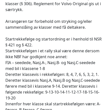
klasser (§ 306). Reglement for Volvo Original gis ut i
særtrykk.
Arrangøren tar forbehold om stryking og/eller
sammenslåing av klasser med få deltakere.
Startrekkefølge og startordning er i henhold til NSR
§ 421 og § 422.
Startrekkefølgen i et rally skal være denne dersom
ikke NBF har godkjent noe annet:
FIA – seedede, Nasj.A-, Nasj.B- og Nasj.C-seedede
med bil i klassene 1-8
Deretter klassevis i rekkefølgen: 8, 4, 7, 6, 5, 3, 2, 1.
Deretter klassevis Nasj.A, Nasj.B og Nasj.C-seedede
førere med bil i klassene 9-14. Deretter klassevis i
følgende rekkefølge: 9-13-10-14-11-12-17-18-15-16-
19-20
Innenfor hver klasse skal startrekkefølgen være: A-
førere. B-førere, C-førere