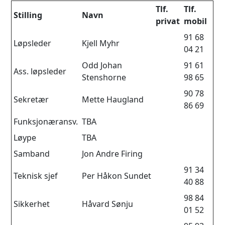
Tlf.
Tlf.
Stilling
Navn
privat
mobil
91 68
Løpsleder
Kjell Myhr
04 21
Odd Johan
91 61
Ass. løpsleder
Stenshorne
98 65
90 78
Sekretær
Mette Haugland
86 69
Funksjonæransv.
TBA
Løype
TBA
Samband
Jon Andre Firing
91 34
Teknisk sjef
Per Håkon Sundet
40 88
98 84
Sikkerhet
Håvard Sønju
01 52