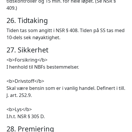
tidskontroller og 15 min. for hele løpet. (Se NSR §
409.)
26. Tidtaking
Tiden tas som angitt i NSR § 408. Tiden på SS tas med
10-dels sek nøyaktighet.
27. Sikkerhet
<b>Forsikring</b>
I henhold til NBFs bestemmelser.
<b>Drivstoff</b>
Skal være bensin som er i vanlig handel. Definert i till.
J. art. 252.9.
<b>Lys</b>
I.h.t. NSR § 305 D.
28. Premiering