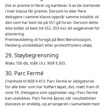
Det er premie til fører og kartleser. ¼ av de startende
i hver klasse får premie. Dersom to eller flere
deltagere i samme klasse oppnår samme totaltid, vil
den som har best tid på SS1 gå foran. Dersom dette
ikke skiller, vil best tid SS2, SS3 osv. bli avgjørende for
plassering.
Premieutdeling vil foregå på Best Bensinstasjon,
Flesberg umiddelbart etter protestfristens utløp.
29. Støybegrensning
Maks 100 db, målt i.h.t. NSR § 303.
30. Parc Fermé
I henhold til NSR § 413. Parc Fermè er obligatorisk
for alle biler som har fullført løpet, dvs. møtt fram til
siste TK. Deltagere som oppholder seg i Parc Fermé
kan utelukkes. Parc Fermé åpnes når resultatlisten
klassevis er endelig, og arrangøren i samarbeid med