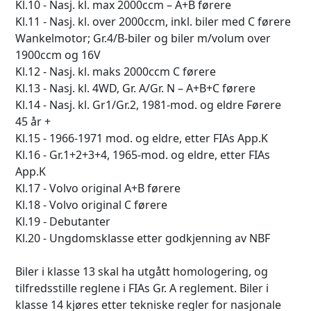
Kl.10 - Nasj. kl. max 2000ccm – A+B førere
Kl.11 - Nasj. kl. over 2000ccm, inkl. biler med C førere
Wankelmotor; Gr.4/B-biler og biler m/volum over
1900ccm og 16V
Kl.12 - Nasj. kl. maks 2000ccm C førere
Kl.13 - Nasj. kl. 4WD, Gr. A/Gr. N – A+B+C førere
Kl.14 - Nasj. kl. Gr1/Gr.2, 1981-mod. og eldre Førere
45 år +
Kl.15 - 1966-1971 mod. og eldre, etter FIAs App.K
Kl.16 - Gr.1+2+3+4, 1965-mod. og eldre, etter FIAs
App.K
Kl.17 - Volvo original A+B førere
Kl.18 - Volvo original C førere
Kl.19 - Debutanter
Kl.20 - Ungdomsklasse etter godkjenning av NBF
Biler i klasse 13 skal ha utgått homologering, og
tilfredsstille reglene i FIAs Gr. A reglement. Biler i
klasse 14 kjøres etter tekniske regler for nasjonale