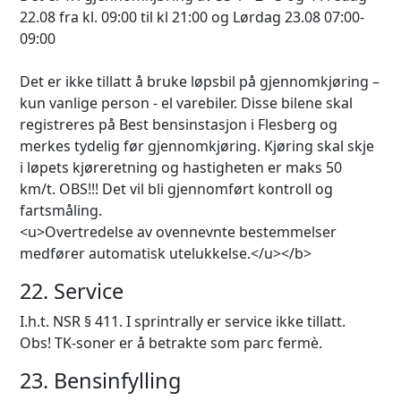
22.08 fra kl. 09:00 til kl 21:00 og Lørdag 23.08 07:00-
09:00
Det er ikke tillatt å bruke løpsbil på gjennomkjøring –
kun vanlige person - el varebiler. Disse bilene skal
registreres på Best bensinstasjon i Flesberg og
merkes tydelig før gjennomkjøring. Kjøring skal skje
i løpets kjøreretning og hastigheten er maks 50
km/t. OBS!!! Det vil bli gjennomført kontroll og
fartsmåling.
<u>Overtredelse av ovennevnte bestemmelser
medfører automatisk utelukkelse.</u></b>
22. Service
I.h.t. NSR § 411. I sprintrally er service ikke tillatt.
Obs! TK-soner er å betrakte som parc fermè.
23. Bensinfylling