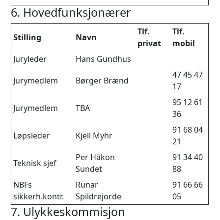
6. Hovedfunksjonærer
Tlf.
Tlf.
Stilling
Navn
privat
mobil
Juryleder
Hans Gundhus
47 45 47
Jurymedlem
Børger Brænd
17
95 12 61
Jurymedlem
TBA
36
91 68 04
Løpsleder
Kjell Myhr
21
Per Håkon
91 34 40
Teknisk sjef
Sundet
88
NBFs
Runar
91 66 66
sikkerh.kontr.
Spildrejorde
05
7. Ulykkeskommisjon