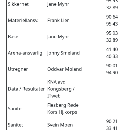
95 93
Sikkerhet
Jane Myhr
32 89
90 64
Materiellansv.
Frank Lier
95 43
95 93
Base
Jane Myhr
32 89
41 40
Arena-ansvarlig
Jonny Smeland
40 33
90 01
Utregner
Oddvar Moland
94 90
KNA avd
Data / Resultater
Kongsberg /
ITweb
Flesberg Røde
Sanitet
Kors Hj.korps
90 21
Sanitet
Svein Moen
33 41