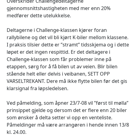
Overskrider Challengedeltagerne
gjennomsnittshastigheten med mer enn 20%
medfører dette utelukkelse.
Deltagerne i Challenge-klassen kjører foran
rallybilene og det vil bli kjørt K-biler mellom klassene.
I praksis tilsier dette er ”stramt” tidsskjema og i dette
løpet er det ingen respittid. Er det deltagere i
Challenge-klassen som får problemer inne på
etappen, sørg for å få bilen ut av veien. Blir bilen
stående helt eller delvis i veibanen, SETT OPP
VARSELTREKANT. Dere må ikke flytte bilen før det gis
klarsignal fra løpsledelsen.
Ved påmelding, som åpner 23/7-08 vil ”først til mølla”
prinsippet gjelde og dersom det er flere enn 20 biler
som ønsker å delta setter vi opp en venteliste.
Påmeldinger må være arrangøren i hende innen 13/8
kl. 24.00.