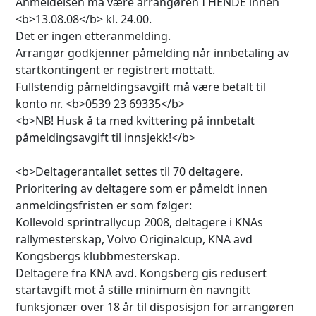
Anmeldelsen må være arrangøren I HENDE innen
<b>13.08.08</b> kl. 24.00.
Det er ingen etteranmelding.
Arrangør godkjenner påmelding når innbetaling av
startkontingent er registrert mottatt.
Fullstendig påmeldingsavgift må være betalt til
konto nr. <b>0539 23 69335</b>
<b>NB! Husk å ta med kvittering på innbetalt
påmeldingsavgift til innsjekk!</b>
<b>Deltagerantallet settes til 70 deltagere.
Prioritering av deltagere som er påmeldt innen
anmeldingsfristen er som følger:
Kollevold sprintrallycup 2008, deltagere i KNAs
rallymesterskap, Volvo Originalcup, KNA avd
Kongsbergs klubbmesterskap.
Deltagere fra KNA avd. Kongsberg gis redusert
startavgift mot å stille minimum èn navngitt
funksjonær over 18 år til disposisjon for arrangøren