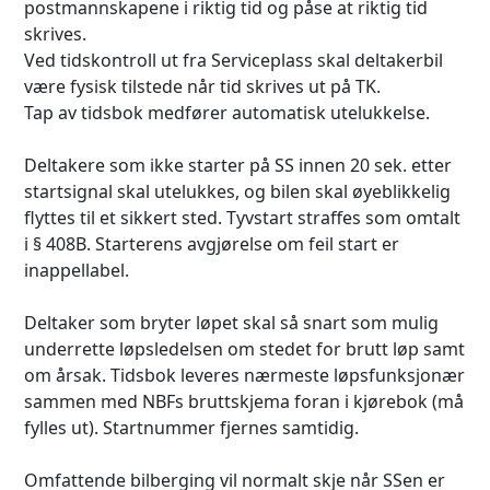
postmannskapene i riktig tid og påse at riktig tid
skrives.
Ved tidskontroll ut fra Serviceplass skal deltakerbil
være fysisk tilstede når tid skrives ut på TK.
Tap av tidsbok medfører automatisk utelukkelse.
Deltakere som ikke starter på SS innen 20 sek. etter
startsignal skal utelukkes, og bilen skal øyeblikkelig
flyttes til et sikkert sted. Tyvstart straffes som omtalt
i § 408B. Starterens avgjørelse om feil start er
inappellabel.
Deltaker som bryter løpet skal så snart som mulig
underrette løpsledelsen om stedet for brutt løp samt
om årsak. Tidsbok leveres nærmeste løpsfunksjonær
sammen med NBFs bruttskjema foran i kjørebok (må
fylles ut). Startnummer fjernes samtidig.
Omfattende bilberging vil normalt skje når SSen er