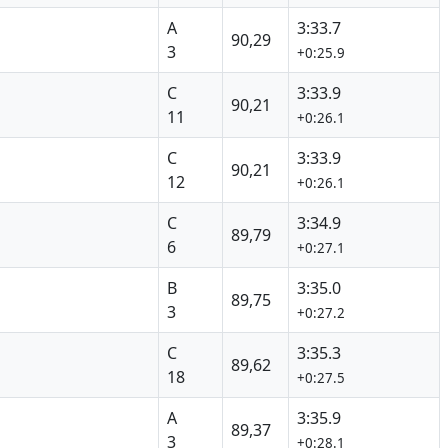
A
3:33.7
90,29
3
+0:25.9
C
3:33.9
90,21
11
+0:26.1
C
3:33.9
90,21
12
+0:26.1
C
3:34.9
89,79
6
+0:27.1
B
3:35.0
89,75
3
+0:27.2
C
3:35.3
89,62
18
+0:27.5
A
3:35.9
89,37
3
+0:28.1