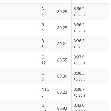
A
3:36.2
89,25
9
+0:28.4
B
3:36.2
89,25
9
+0:28.4
B
3:36.3
89,21
6
+0:28.5
C
3:37.9
88,55
12
+0:30.1
C
3:38.3
88,39
6
+0:30.5
NaC
3:38.7
88,23
3
+0:30.9
U
3:42.0
86,92