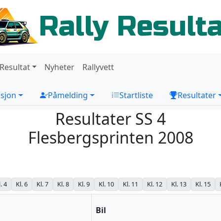
Rally Result
 Resultat
Nyheter
Rallyvett
sjon
Påmelding
Startliste
Resultater
Resultater SS 4
Flesbergsprinten 2008
. 4
Kl. 6
Kl. 7
Kl. 8
Kl. 9
Kl. 10
Kl. 11
Kl. 12
Kl. 13
Kl. 15
Bil