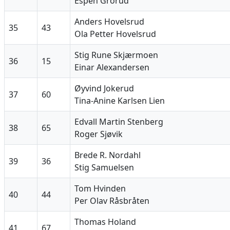
Espen Grorud
Anders Hovelsrud
35
43
Ola Petter Hovelsrud
Stig Rune Skjærmoen
36
15
Einar Alexandersen
Øyvind Jokerud
37
60
Tina-Anine Karlsen Lien
Edvall Martin Stenberg
38
65
Roger Sjøvik
Brede R. Nordahl
39
36
Stig Samuelsen
Tom Hvinden
40
44
Per Olav Råsbråten
Thomas Holand
41
67