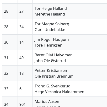
Tor Helge Halland
28
27
Merethe Halland
Tor Magne Solberg
28
34
Gøril Undebakke
Jim Roger Haugom
30
14
Tore Henriksen
Bernt Olaf Halvorsen
31
49
John Ole Østerud
Petter Kristiansen
32
18
Ole Kristian Brennum
Trond G. Svenkerud
33
6
Hege Veronica Haldammen
Marius Aasen
34
901