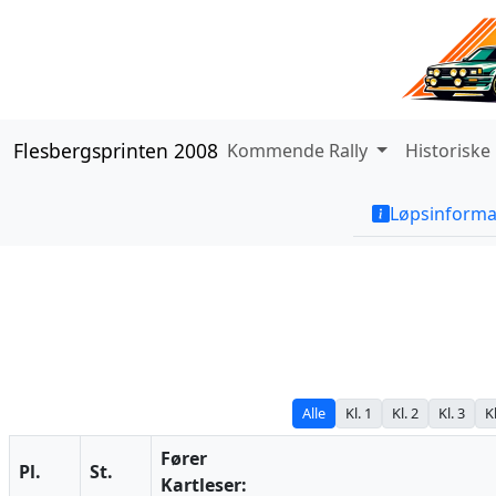
Flesbergsprinten 2008
Kommende Rally
Historiske
Løpsinforma
Alle
Kl. 1
Kl. 2
Kl. 3
Kl
Fører
Pl.
St.
Kartleser: