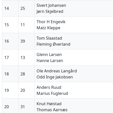
Sivert Johansen
14
25
Jørn Skjelbred
Thor H Engevik
15
11
Matz Kleppe
Tom Slaastad
16
39
Fleming Øverland
Glenn Larsen
17
13
Hanne Larsen
Ole Andreas Langård
18
28
Odd Inge Jakobsen
Anders Ruud
19
20
Marius Fuglerud
Knut Høistad
20
31
Thomas Aarnæs