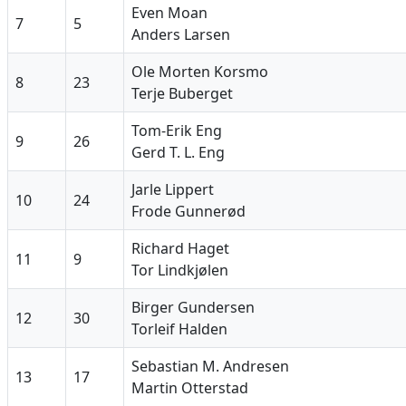
Even Moan
7
5
Anders Larsen
Ole Morten Korsmo
8
23
Terje Buberget
Tom-Erik Eng
9
26
Gerd T. L. Eng
Jarle Lippert
10
24
Frode Gunnerød
Richard Haget
11
9
Tor Lindkjølen
Birger Gundersen
12
30
Torleif Halden
Sebastian M. Andresen
13
17
Martin Otterstad