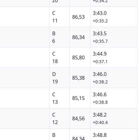
20
+0:34.2
C
3:43.0
86,53
11
+0:35.2
B
3:43.5
86,34
6
+0:35.7
C
3:44.9
85,80
18
+0:37.1
D
3:46.0
85,38
19
+0:38.2
C
3:46.6
85,15
13
+0:38.8
C
3:48.2
84,56
12
+0:40.4
B
3:48.8
84,34