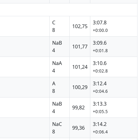
C
3:07.8
102,75
8
+0:00.0
NaB
3:09.6
101,77
4
+0:01.8
NaA
3:10.6
101,24
4
+0:02.8
A
3:12.4
100,29
8
+0:04.6
NaB
3:13.3
99,82
4
+0:05.5
NaC
3:14.2
99,36
8
+0:06.4