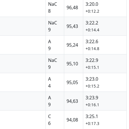
NaC
3:20.0
96,48
8
+0:12.2
NaC
3:22.2
95,43
9
+0:14.4
A
3:22.6
95,24
9
+0:14.8
NaC
3:22.9
95,10
9
+0:15.1
A
3:23.0
95,05
4
+0:15.2
A
3:23.9
94,63
9
+0:16.1
C
3:25.1
94,08
6
+0:17.3