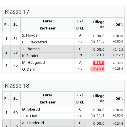
Klasse 17
Fører
F.kl.
Tillegg
Pl.
St.
Diff.
Tid
Kartleser
B.kl.
S. Hovda
A
0:00.0
+0:00.0
1
51
12:11.5
+0:00.0
P. T. Rakkestad
17
T. Thorsen
B
0:00.0
+0:12.2
2
53
12:23.7
+0:12.2
K. Sundet
17
M. Haugerud
A
0:15.0
+0:38.1
3
52
12:49.6
+0:25.9
O. Dahl
17
Klasse 18
Fører
F.kl.
Tillegg
Pl.
St.
Diff.
Tid
Kartleser
B.kl.
Ø. Jokerud
C
0:00.0
+0:00.0
1
60
12:11.1
+0:00.0
T. K. Lien
18
A. Klanderud
C
0:00.0
+0:21.6
2
56