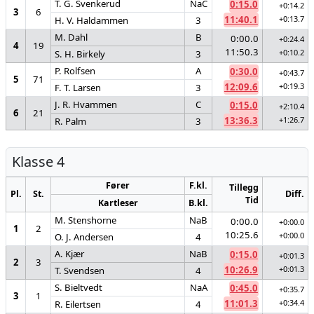
T. G. Svenkerud
NaC
0:15.0
+0:14.2
3
6
11:40.1
+0:13.7
H. V. Haldammen
3
M. Dahl
B
0:00.0
+0:24.4
4
19
11:50.3
+0:10.2
S. H. Birkely
3
P. Rolfsen
A
0:30.0
+0:43.7
5
71
12:09.6
+0:19.3
F. T. Larsen
3
J. R. Hvammen
C
0:15.0
+2:10.4
6
21
13:36.3
+1:26.7
R. Palm
3
Klasse 4
Fører
F.kl.
Tillegg
Pl.
St.
Diff.
Tid
Kartleser
B.kl.
M. Stenshorne
NaB
0:00.0
+0:00.0
1
2
10:25.6
+0:00.0
O. J. Andersen
4
A. Kjær
NaB
0:15.0
+0:01.3
2
3
10:26.9
+0:01.3
T. Svendsen
4
S. Bieltvedt
NaA
0:45.0
+0:35.7
3
1
11:01.3
+0:34.4
R. Eilertsen
4