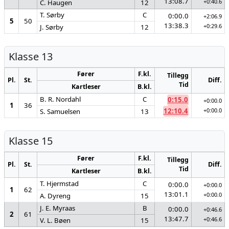
13:08.7
+0:40.6
C. Haugen
12
T. Sørby
C
0:00.0
+2:06.9
5
50
13:38.3
+0:29.6
J. Sørby
12
Klasse 13
Fører
F.kl.
Tillegg
Pl.
St.
Diff.
Tid
Kartleser
B.kl.
B. R. Nordahl
C
0:15.0
+0:00.0
1
36
12:10.4
+0:00.0
S. Samuelsen
13
Klasse 15
Fører
F.kl.
Tillegg
Pl.
St.
Diff.
Tid
Kartleser
B.kl.
T. Hjermstad
C
0:00.0
+0:00.0
1
62
13:01.1
+0:00.0
A. Dyreng
15
J. E. Myraas
B
0:00.0
+0:46.6
2
61
13:47.7
+0:46.6
V. L. Bøen
15