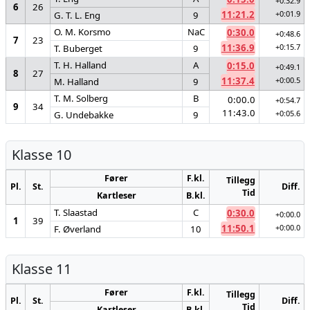
+0:32.9
6
26
11:21.2
+0:01.9
G. T. L. Eng
9
O. M. Korsmo
NaC
0:30.0
+0:48.6
7
23
11:36.9
+0:15.7
T. Buberget
9
T. H. Halland
A
0:15.0
+0:49.1
8
27
11:37.4
+0:00.5
M. Halland
9
T. M. Solberg
B
0:00.0
+0:54.7
9
34
11:43.0
+0:05.6
G. Undebakke
9
Klasse 10
Fører
F.kl.
Tillegg
Pl.
St.
Diff.
Tid
Kartleser
B.kl.
T. Slaastad
C
0:30.0
+0:00.0
1
39
11:50.1
+0:00.0
F. Øverland
10
Klasse 11
Fører
F.kl.
Tillegg
Pl.
St.
Diff.
Tid
Kartleser
B.kl.