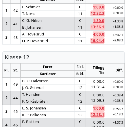
L. Schmidt
C
1:00.0
+0:00.0
1
42
12:22.3
+0:00.0
T. Næss
11
C. G. Nilsen
C
1:30.0
+1:33.8
2
41
13:56.1
+1:33.8
B. Johansen
11
A. Hovelsrud
C
4:00.0
+3:42.1
3
43
16:04.4
+2:08.3
O. P. Hovelsrud
11
Klasse 12
Fører
F.kl.
Tillegg
Pl.
St.
Diff.
Tid
Kartleser
B.kl.
B. O. Halvorsen
C
0:00.0
+0:00.0
1
49
11:31.4
+0:00.0
J. O. Østerud
12
T. Hvinden
C
0:00.0
+0:38.4
2
44
12:09.8
+0:38.4
P. O. Råsbråten
12
E. S. Johansen
C
1:00.0
+0:56.7
3
45
12:28.1
+0:18.3
K. P. Pelkonen
12
E. Bakken
C
0:00.0
+1:37.3
4
46