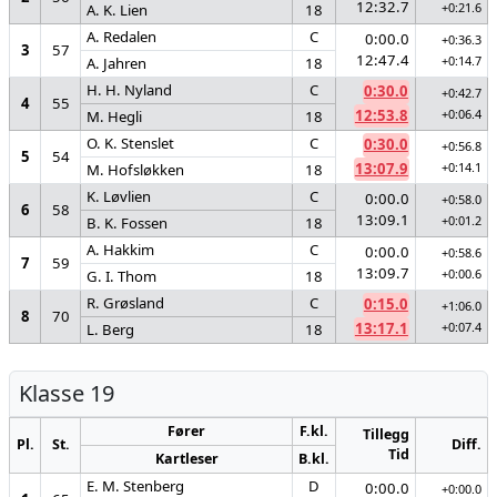
12:32.7
+0:21.6
A. K. Lien
18
A. Redalen
C
0:00.0
+0:36.3
3
57
12:47.4
+0:14.7
A. Jahren
18
H. H. Nyland
C
0:30.0
+0:42.7
4
55
12:53.8
+0:06.4
M. Hegli
18
O. K. Stenslet
C
0:30.0
+0:56.8
5
54
13:07.9
+0:14.1
M. Hofsløkken
18
K. Løvlien
C
0:00.0
+0:58.0
6
58
13:09.1
+0:01.2
B. K. Fossen
18
A. Hakkim
C
0:00.0
+0:58.6
7
59
13:09.7
+0:00.6
G. I. Thom
18
R. Grøsland
C
0:15.0
+1:06.0
8
70
13:17.1
+0:07.4
L. Berg
18
Klasse 19
Fører
F.kl.
Tillegg
Pl.
St.
Diff.
Tid
Kartleser
B.kl.
E. M. Stenberg
D
0:00.0
+0:00.0