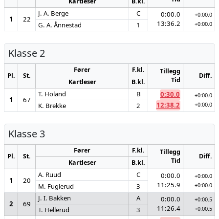
Kartleser
B.kl.
J. A. Berge
C
0:00.0
+0:00.0
1
22
13:36.2
+0:00.0
G. A. Ånnestad
1
Klasse 2
Fører
F.kl.
Tillegg
Pl.
St.
Diff.
Tid
Kartleser
B.kl.
T. Holand
B
0:30.0
+0:00.0
1
67
12:38.2
+0:00.0
K. Brekke
2
Klasse 3
Fører
F.kl.
Tillegg
Pl.
St.
Diff.
Tid
Kartleser
B.kl.
A. Ruud
C
0:00.0
+0:00.0
1
20
11:25.9
+0:00.0
M. Fuglerud
3
J. I. Bakken
A
0:00.0
+0:00.5
2
69
11:26.4
+0:00.5
T. Hellerud
3