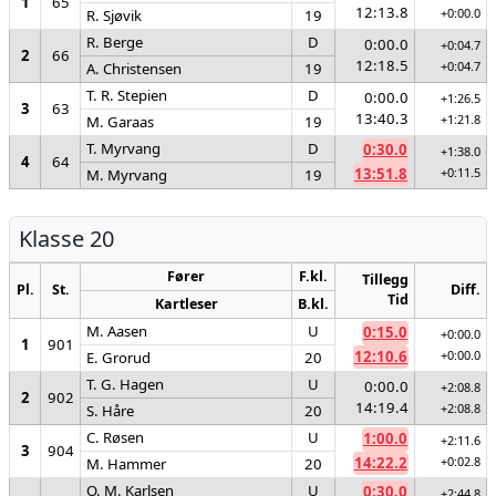
1
65
12:13.8
+0:00.0
R. Sjøvik
19
R. Berge
D
0:00.0
+0:04.7
2
66
12:18.5
+0:04.7
A. Christensen
19
T. R. Stepien
D
0:00.0
+1:26.5
3
63
13:40.3
+1:21.8
M. Garaas
19
T. Myrvang
D
0:30.0
+1:38.0
4
64
13:51.8
+0:11.5
M. Myrvang
19
Klasse 20
Fører
F.kl.
Tillegg
Pl.
St.
Diff.
Tid
Kartleser
B.kl.
M. Aasen
U
0:15.0
+0:00.0
1
901
12:10.6
+0:00.0
E. Grorud
20
T. G. Hagen
U
0:00.0
+2:08.8
2
902
14:19.4
+2:08.8
S. Håre
20
C. Røsen
U
1:00.0
+2:11.6
3
904
14:22.2
+0:02.8
M. Hammer
20
O. M. Karlsen
U
0:30.0
+2:44.8