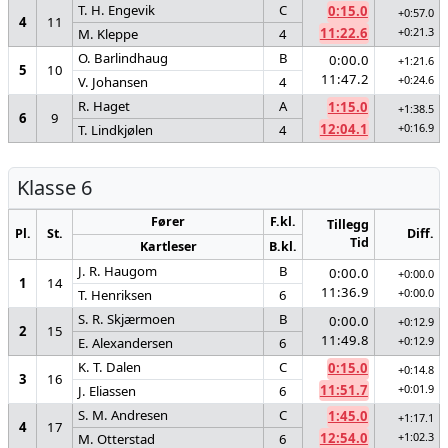
T. H. Engevik
C
0:15.0
+0:57.0
4
11
11:22.6
+0:21.3
M. Kleppe
4
O. Barlindhaug
B
0:00.0
+1:21.6
5
10
11:47.2
+0:24.6
V. Johansen
4
R. Haget
A
1:15.0
+1:38.5
6
9
12:04.1
+0:16.9
T. Lindkjølen
4
Klasse 6
Fører
F.kl.
Tillegg
Pl.
St.
Diff.
Tid
Kartleser
B.kl.
J. R. Haugom
B
0:00.0
+0:00.0
1
14
11:36.9
+0:00.0
T. Henriksen
6
S. R. Skjærmoen
B
0:00.0
+0:12.9
2
15
11:49.8
+0:12.9
E. Alexandersen
6
K. T. Dalen
C
0:15.0
+0:14.8
3
16
11:51.7
+0:01.9
J. Eliassen
6
S. M. Andresen
C
1:45.0
+1:17.1
4
17
12:54.0
+1:02.3
M. Otterstad
6