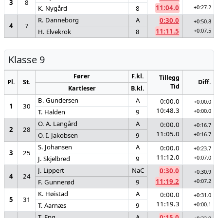
3
8
11:04.0
+0:27.2
K. Nygård
8
R. Danneborg
A
0:30.0
+0:50.8
4
7
11:11.5
+0:07.5
H. Elvekrok
8
Klasse 9
Fører
F.kl.
Tillegg
Pl.
St.
Diff.
Tid
Kartleser
B.kl.
B. Gundersen
A
0:00.0
+0:00.0
1
30
10:48.3
+0:00.0
T. Halden
9
O. A. Langård
A
0:00.0
+0:16.7
2
28
11:05.0
+0:16.7
O. I. Jakobsen
9
S. Johansen
A
0:00.0
+0:23.7
3
25
11:12.0
+0:07.0
J. Skjelbred
9
J. Lippert
NaC
0:30.0
+0:30.9
4
24
11:19.2
+0:07.2
F. Gunnerød
9
K. Høistad
A
0:00.0
+0:31.0
5
31
11:19.3
+0:00.1
T. Aarnæs
9
T. Eng
A
0:15.0