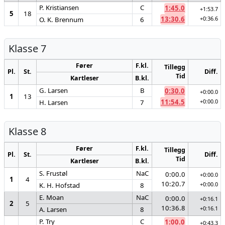
P. Kristiansen
C
1:45.0
+1:53.7
5
18
13:30.6
+0:36.6
O. K. Brennum
6
Klasse 7
Fører
F.kl.
Tillegg
Pl.
St.
Diff.
Tid
Kartleser
B.kl.
G. Larsen
B
0:30.0
+0:00.0
1
13
11:54.5
+0:00.0
H. Larsen
7
Klasse 8
Fører
F.kl.
Tillegg
Pl.
St.
Diff.
Tid
Kartleser
B.kl.
S. Frustøl
NaC
0:00.0
+0:00.0
1
4
10:20.7
+0:00.0
K. H. Hofstad
8
E. Moan
NaC
0:00.0
+0:16.1
2
5
10:36.8
+0:16.1
A. Larsen
8
P. Try
C
1:00.0
+0:43.3