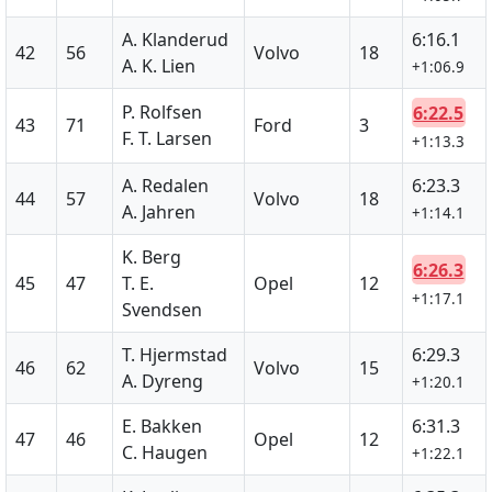
A. Klanderud
6:16.1
42
56
Volvo
18
A. K. Lien
+1:06.9
P. Rolfsen
6:22.5
43
71
Ford
3
F. T. Larsen
+1:13.3
A. Redalen
6:23.3
44
57
Volvo
18
A. Jahren
+1:14.1
K. Berg
6:26.3
45
47
T. E.
Opel
12
+1:17.1
Svendsen
T. Hjermstad
6:29.3
46
62
Volvo
15
A. Dyreng
+1:20.1
E. Bakken
6:31.3
47
46
Opel
12
C. Haugen
+1:22.1