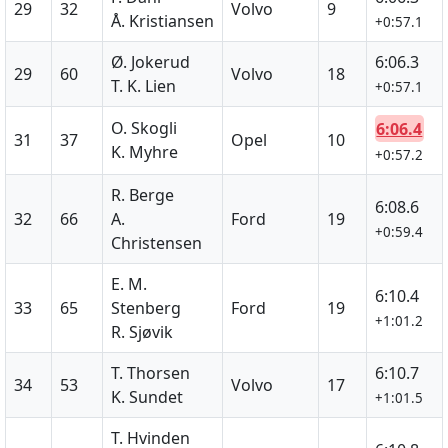
29
32
Volvo
9
Å. Kristiansen
+0:57.1
Ø. Jokerud
6:06.3
29
60
Volvo
18
T. K. Lien
+0:57.1
O. Skogli
6:06.4
31
37
Opel
10
K. Myhre
+0:57.2
R. Berge
6:08.6
32
66
A.
Ford
19
+0:59.4
Christensen
E. M.
6:10.4
33
65
Stenberg
Ford
19
+1:01.2
R. Sjøvik
T. Thorsen
6:10.7
34
53
Volvo
17
K. Sundet
+1:01.5
T. Hvinden