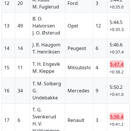
12
20
Ford
3
M. Fuglerud
+0:35.0
B. O.
5:44.5
13
49
Halvorsen
Opel
12
+0:35.3
J. O. Østerud
J. R. Haugom
5:46.6
14
14
Peugeot
6
T. Henriksen
+0:37.4
T. H. Engevik
5:47.4
15
11
Mitsubishi
4
M. Kleppe
+0:38.2
T. M. Solberg
5:50.2
16
34
G.
Mercedes
9
+0:41.0
Undebakke
T. G.
5:50.4
Svenkerud
17
6
Renault
3
H. V.
+0:41.2
Haldammen