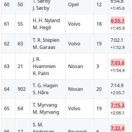
T. Sørby
6:54.8
60
50
Opel
12
J. Sørby
+1:45.6
H. H. Nyland
6:55.1
61
55
Volvo
18
M. Hegli
+1:45.9
T. R. Stepien
7:02.1
62
63
Volvo
19
M. Garaas
+1:52.9
J. R.
7:03.6
63
21
Hvammen
Nissan
3
+1:54.4
R. Palm
T. G. Hagen
7:14.9
64
902
Nissan
20
S. Håre
+2:05.7
T. Myrvang
7:15.3
65
64
Volvo
19
M. Myrvang
+2:06.1
S. M.
7:22.4
66
17
Andresen
Peugeot
6