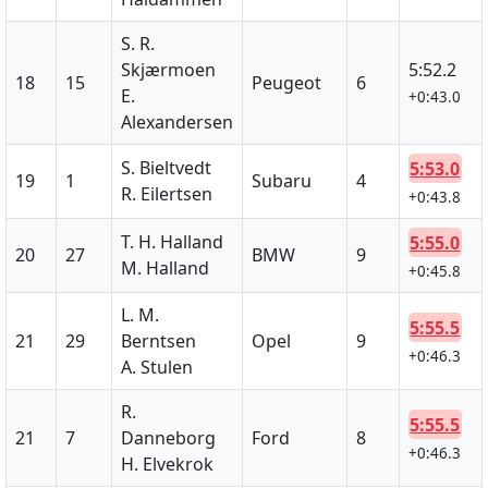
S. R.
Skjærmoen
5:52.2
18
15
Peugeot
6
E.
+0:43.0
Alexandersen
S. Bieltvedt
5:53.0
19
1
Subaru
4
R. Eilertsen
+0:43.8
T. H. Halland
5:55.0
20
27
BMW
9
M. Halland
+0:45.8
L. M.
5:55.5
21
29
Berntsen
Opel
9
+0:46.3
A. Stulen
R.
5:55.5
21
7
Danneborg
Ford
8
+0:46.3
H. Elvekrok