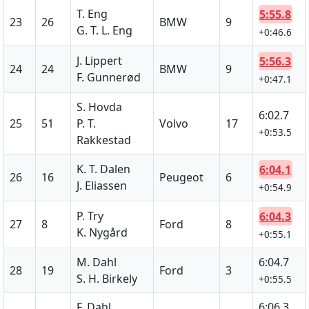
T. Eng
5:55.8
23
26
BMW
9
G. T. L. Eng
+0:46.6
J. Lippert
5:56.3
24
24
BMW
9
F. Gunnerød
+0:47.1
S. Hovda
6:02.7
25
51
P. T.
Volvo
17
+0:53.5
Rakkestad
K. T. Dalen
6:04.1
26
16
Peugeot
6
J. Eliassen
+0:54.9
P. Try
6:04.3
27
8
Ford
8
K. Nygård
+0:55.1
M. Dahl
6:04.7
28
19
Ford
3
S. H. Birkely
+0:55.5
F. Dahl
6:06.3