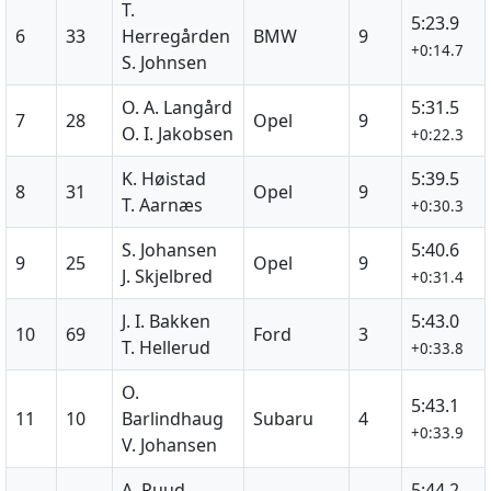
T.
5:23.9
6
33
Herregården
BMW
9
+0:14.7
S. Johnsen
O. A. Langård
5:31.5
7
28
Opel
9
O. I. Jakobsen
+0:22.3
K. Høistad
5:39.5
8
31
Opel
9
T. Aarnæs
+0:30.3
S. Johansen
5:40.6
9
25
Opel
9
J. Skjelbred
+0:31.4
J. I. Bakken
5:43.0
10
69
Ford
3
T. Hellerud
+0:33.8
O.
5:43.1
11
10
Barlindhaug
Subaru
4
+0:33.9
V. Johansen
A. Ruud
5:44.2