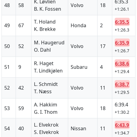
K. Løvlien
6:35.3
48
58
Volvo
18
B. K. Fossen
+1:26.1
T. Holand
6:35.5
49
67
Honda
2
K. Brekke
+1:26.3
M. Haugerud
6:35.9
50
52
Volvo
17
O. Dahl
+1:26.7
R. Haget
6:38.6
51
9
Subaru
4
T. Lindkjølen
+1:29.4
L. Schmidt
6:38.7
52
42
Volvo
11
T. Næss
+1:29.5
A. Hakkim
6:39.4
53
59
Volvo
18
G. I. Thom
+1:30.2
L. Elvekrok
6:43.9
54
40
Nissan
11
S. Elvekrok
+1:34.7