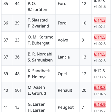
6:10.8
35
44
P. O.
Ford
12
+1:01.6
Råsbråten
T. Slaastad
6:11.3
36
39
Ford
10
F. Øverland
+1:02.1
O. M. Korsmo
6:11.5
37
23
Volvo
9
T. Buberget
+1:02.3
B. R. Nordahl
6:11.5
37
36
Lancia
13
S. Samuelsen
+1:02.3
K. Sandbæk
6:12.8
39
48
Opel
12
E. Høimyr
+1:03.6
M. Aasen
6:13.8
40
901
Renault
20
E. Grorud
+1:04.6
G. Larsen
6:14.9
41
13
Peugeot
7
H. Larsen
+1:05.7