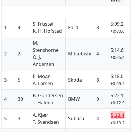
S. Frustøl
5:09.2
1
4
Ford
8
K. H. Hofstad
+0:00.0
M.
Stenshorne
5:14.6
2
2
Mitsubishi
4
O. J.
+0:05.4
Andersen
E. Moan
5:18.6
3
5
Skoda
8
A. Larsen
+0:09.4
B. Gundersen
5:22.1
4
30
BMW
9
T. Halden
+0:12.9
A. Kjær
5:22.4
5
3
Subaru
4
T. Svendsen
+0:13.2