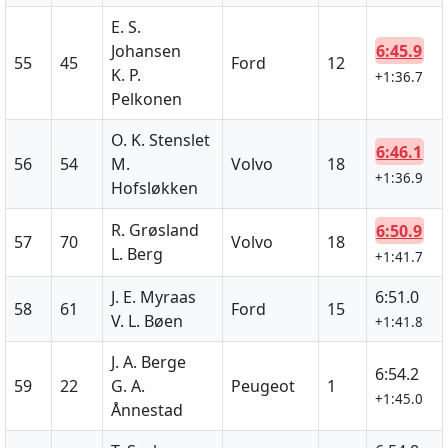
E. S.
6:45.9
Johansen
55
45
Ford
12
K. P.
+1:36.7
Pelkonen
O. K. Stenslet
6:46.1
56
54
M.
Volvo
18
+1:36.9
Hofsløkken
R. Grøsland
6:50.9
57
70
Volvo
18
L. Berg
+1:41.7
J. E. Myraas
6:51.0
58
61
Ford
15
V. L. Bøen
+1:41.8
J. A. Berge
6:54.2
59
22
G. A.
Peugeot
1
+1:45.0
Ånnestad