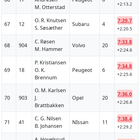
+2:13.2
M. Otterstad
O. R. Knutsen
7:29.7
67
12
Subaru
4
S. Søsæther
+2:20.5
C. Røsen
7:33.8
68
904
Volvo
20
M. Hammer
+2:24.6
P. Kristiansen
7:34.8
69
18
O. K.
Peugeot
6
+2:25.6
Brennum
O. M. Karlsen
7:36.0
70
903
J.
Opel
20
+2:26.8
Brattbakken
C. G. Nilsen
7:38.4
71
41
NIssan
11
B. Johansen
+2:29.2
A. Hovelsrud